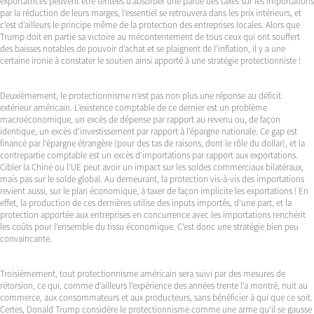
exportatrices peuvent être tentées d’absorber une partie des taxes sur les importations
par la réduction de leurs marges, l’essentiel se retrouvera dans les prix intérieurs, et
c’est d’ailleurs le principe même de la protection des entreprises locales. Alors que
Trump doit en partie sa victoire au mécontentement de tous ceux qui ont souffert
des baisses notables de pouvoir d’achat et se plaignent de l’inflation, il y a une
certaine ironie à constater le soutien ainsi apporté à une stratégie protectionniste !
Deuxièmement, le protectionnisme n’est pas non plus une réponse au déficit
extérieur américain. L’existence comptable de ce dernier est un problème
macroéconomique, un excès de dépense par rapport au revenu ou, de façon
identique, un excès d’investissement par rapport à l’épargne nationale. Ce gap est
financé par l’épargne étrangère (pour des tas de raisons, dont le rôle du dollar), et la
contrepartie comptable est un excès d’importations par rapport aux exportations.
Cibler la Chine ou l’UE peut avoir un impact sur les soldes commerciaux bilatéraux,
mais pas sur le solde global. Au demeurant, la protection vis-à-vis des importations
revient aussi, sur le plan économique, à taxer de façon implicite les exportations ! En
effet, la production de ces dernières utilise des inputs importés, d’une part, et la
protection apportée aux entreprises en concurrence avec les importations renchérit
les coûts pour l’ensemble du tissu économique. C’est donc une stratégie bien peu
convaincante.
Troisièmement, tout protectionnisme américain sera suivi par des mesures de
rétorsion, ce qui, comme d’ailleurs l’expérience des années trente l’a montré, nuit au
commerce, aux consommateurs et aux producteurs, sans bénéficier à qui que ce soit.
Certes, Donald Trump considère le protectionnisme comme une arme qu’il se gausse