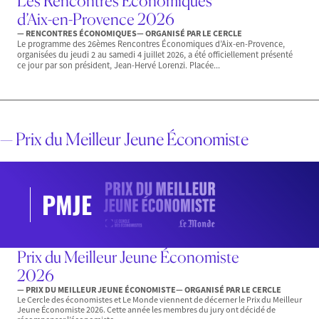
Les Rencontres Économiques
d’Aix-en-Provence 2026
— RENCONTRES ÉCONOMIQUES
— ORGANISÉ PAR LE CERCLE
Le programme des 26èmes Rencontres Économiques d’Aix-en-Provence,
organisées du jeudi 2 au samedi 4 juillet 2026, a été officiellement présenté
ce jour par son président, Jean-Hervé Lorenzi. Placée...
— Prix du Meilleur Jeune Économiste
PMJE
Prix du Meilleur Jeune Économiste
2026
— PRIX DU MEILLEUR JEUNE ÉCONOMISTE
— ORGANISÉ PAR LE CERCLE
Le Cercle des économistes et Le Monde viennent de décerner le Prix du Meilleur
Jeune Économiste 2026. Cette année les membres du jury ont décidé de