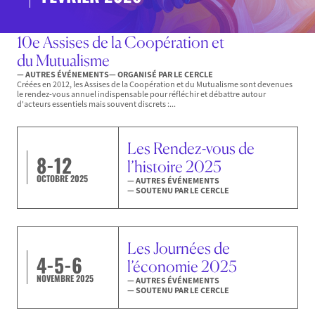
10e Assises de la Coopération et
du Mutualisme
— AUTRES ÉVÉNEMENTS
— ORGANISÉ PAR LE CERCLE
Créées en 2012, les Assises de la Coopération et du Mutualisme sont devenues
le rendez-vous annuel indispensable pour réfléchir et débattre autour
d'acteurs essentiels mais souvent discrets :...
Les Rendez-vous de
8-12
l’histoire 2025
OCTOBRE 2025
— AUTRES ÉVÉNEMENTS
— SOUTENU PAR LE CERCLE
Les Journées de
4-5-6
l’économie 2025
NOVEMBRE 2025
— AUTRES ÉVÉNEMENTS
— SOUTENU PAR LE CERCLE