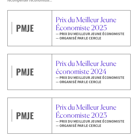
récompenser l’économiste...
Prix du Meilleur Jeune
PMJE
Économiste 2025
— PRIX DU MEILLEUR JEUNE ÉCONOMISTE
— ORGANISÉ PAR LE CERCLE
Prix du Meilleur Jeune
PMJE
économiste 2024
— PRIX DU MEILLEUR JEUNE ÉCONOMISTE
— ORGANISÉ PAR LE CERCLE
Prix du Meilleur Jeune
PMJE
Économiste 2023
— PRIX DU MEILLEUR JEUNE ÉCONOMISTE
— ORGANISÉ PAR LE CERCLE