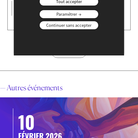
Tout accepter
Économiques de
25-26
Singapour
JANVIER 2024
Paramétrer
— RENCONTRES ÉCONOMIQUES
— ORGANISÉ PAR LE CERCLE
Continuer sans accepter
VOIR PLUS
— Autres événements
10
FÉVRIER 2026