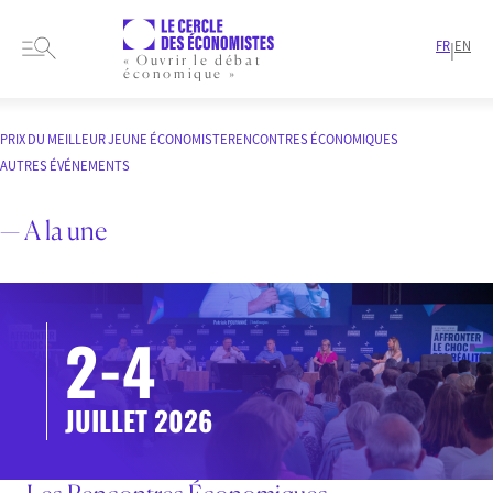
FR
EN
|
« Ouvrir le débat
économique »
HOME
ÉVÉNEMENTS
PRIX DU MEILLEUR JEUNE ÉCONOMISTE
RENCONTRES ÉCONOMIQUES
AUTRES ÉVÉNEMENTS
— A la une
2-4
JUILLET 2026