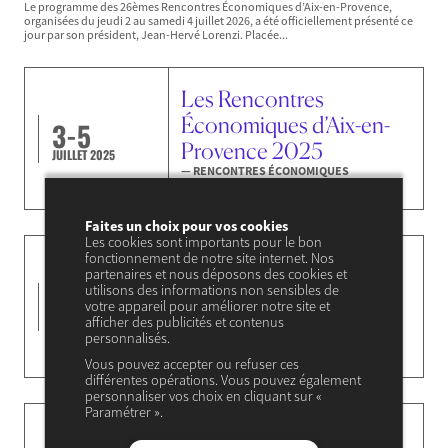
Le programme des 26èmes Rencontres Économiques d’Aix-en-Provence,
organisées du jeudi 2 au samedi 4 juillet 2026, a été officiellement présenté ce
jour par son président, Jean-Hervé Lorenzi. Placée...
Les Rencontres
Économiques d’Aix-en-
3-5
Provence 2025
JUILLET 2025
— RENCONTRES ÉCONOMIQUES
— ORGANISÉ PAR LE CERCLE
Faites un choix pour vos cookies
Les cookies sont importants pour le bon
fonctionnement de notre site internet. Nos
Les Rencontres
partenaires et nous déposons des cookies et
Économiques d’Aix-en-
utilisons des informations non sensibles de
5-6-7
votre appareil pour améliorer notre site et
Provence 2024
afficher des publicités et contenus
JUILLET 2024
personnalisés.
— RENCONTRES ÉCONOMIQUES
— ORGANISÉ PAR LE CERCLE
Vous pouvez accepter ou refuser ces
différentes opérations. Vous pouvez également
personnaliser vos choix en cliquant sur «
Paramétrer ».
Les Rencontres