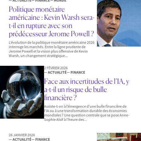
— ACTUALITÉ
— FINANCE
— MONDE
Politique monétaire
américaine : Kevin Warsh sera-
t-il en rupture avec son
prédécesseur Jerome Powell ?
L’évolution de la politique monétaire américaine 2026
interroge les marchés. Entre la ligne prudente de
Jerome Powell et la vision plus offensive de Kevin
Warsh, un changement stratégique...
2 FÉVRIER 2026
— ACTUALITÉ
— FINANCE
Face aux incertitudes de l’IA, y
a-t-il un risque de bulle
financière ?
Assiste-t-on à l’émergence d’une bulle financière de
l’IA ou à une transformation durable des économies
mondiales ? Une question centrale que se pose Anne-
Sophie Alsif à l’heure des...
26 JANVIER 2026
— ACTUALITÉ
— FINANCE