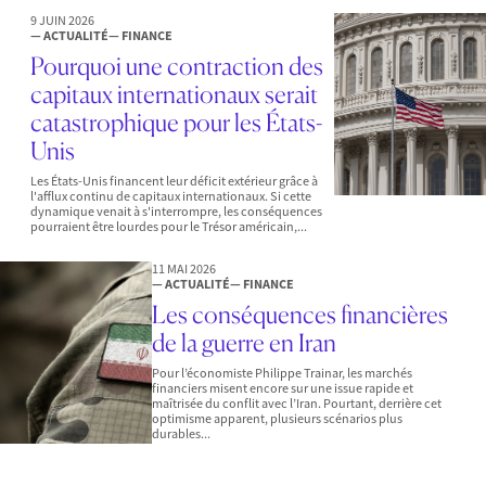
9 JUIN 2026
— ACTUALITÉ
— FINANCE
Pourquoi une contraction des
capitaux internationaux serait
catastrophique pour les États-
Unis
Les États-Unis financent leur déficit extérieur grâce à
l'afflux continu de capitaux internationaux. Si cette
dynamique venait à s'interrompre, les conséquences
pourraient être lourdes pour le Trésor américain,...
11 MAI 2026
— ACTUALITÉ
— FINANCE
Les conséquences financières
de la guerre en Iran
Pour l’économiste Philippe Trainar, les marchés
financiers misent encore sur une issue rapide et
maîtrisée du conflit avec l’Iran. Pourtant, derrière cet
optimisme apparent, plusieurs scénarios plus
durables...