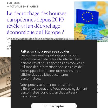
4 MAI 2026
— ACTUALITÉ
— FINANCE
Le décrochage des bourses
européennes depuis 2010
révèle-t-il un décrochage
économique de l’Europe ?
On observe depuis le début de l'année 2010 un clair
décrochage des bourses européennes par rapport aux
bourses américaines. Sur cette période, le S&P 500 a vu
son...
Faites un choix pour vos cookies
Les cookies sont importants pour le bon
20 AVRIL 2026
fonctionnement de notre site internet. Nos
— ACTUALITÉ
— FINANCE
partenaires et nous déposons des cookies et
utilisons des informations non sensibles de
Dérégulation bancaire : la fin
votre appareil pour améliorer notre site et
d’un modèle de supervision ?
afficher des publicités et contenus
personnalisés.
La dérégulation bancaire américaine relance une
Vous pouvez accepter ou refuser ces
dynamique de remise en cause des règles financières.
différentes opérations. Vous pouvez également
Les règles bancaires sont jugées trop contraignantes
pour l’économie. Pourtant, l’histoire montre que les...
personnaliser vos choix en cliquant sur «
Paramétrer ».
Tout accepter