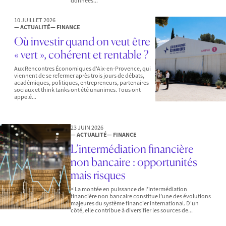
données...
10 JUILLET 2026
— ACTUALITÉ
— FINANCE
Où investir quand on veut être
« vert », cohérent et rentable ?
Aux Rencontres Économiques d'Aix-en-Provence, qui
viennent de se refermer après trois jours de débats,
académiques, politiques, entrepreneurs, partenaires
sociaux et think tanks ont été unanimes. Tous ont
appelé...
23 JUIN 2026
— ACTUALITÉ
— FINANCE
L’intermédiation financière
non bancaire : opportunités
mais risques
< La montée en puissance de l’intermédiation
financière non bancaire constitue l’une des évolutions
majeures du système financier international. D'un
côté, elle contribue à diversifier les sources de...