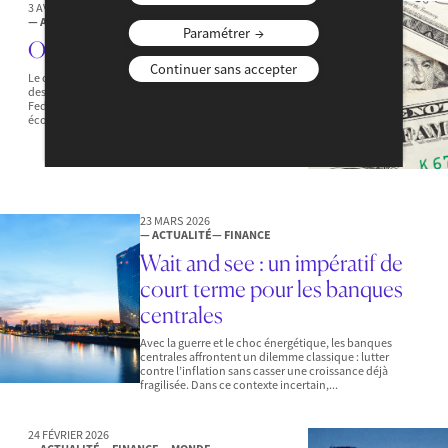
3 AVRIL 2026
— ACTUALITÉ
— FINANCE
Paramétrer
Où va le dollar ?
Continuer sans accepter
Le dollar évolue au rythme des décisions politiques,
des tensions géopolitiques et des orientations de la
Fed. Entre pression sur les taux, stratégies
économiques et incertitudes globales, la...
23 MARS 2026
— ACTUALITÉ
— FINANCE
Wait and see : un impératif de
court terme pour les banques
centrales
Avec la guerre et le choc énergétique, les banques
centrales affrontent un dilemme classique : lutter
contre l’inflation sans casser une croissance déjà
fragilisée. Dans ce contexte incertain,...
24 FÉVRIER 2026