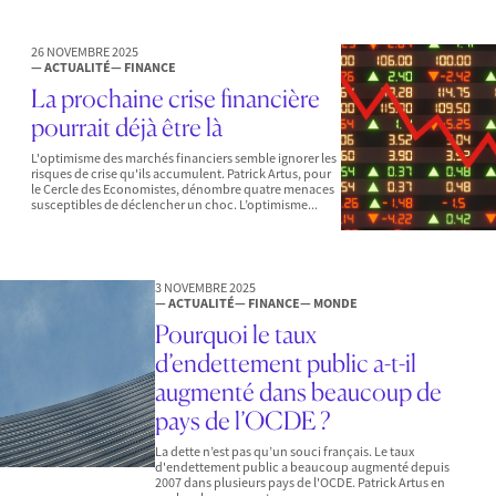
26 NOVEMBRE 2025
— ACTUALITÉ
— FINANCE
La prochaine crise financière
pourrait déjà être là
L'optimisme des marchés financiers semble ignorer les
risques de crise qu'ils accumulent. Patrick Artus, pour
le Cercle des Economistes, dénombre quatre menaces
susceptibles de déclencher un choc. L’optimisme...
3 NOVEMBRE 2025
— ACTUALITÉ
— FINANCE
— MONDE
Pourquoi le taux
d’endettement public a-t-il
augmenté dans beaucoup de
pays de l’OCDE ?
La dette n’est pas qu’un souci français. Le taux
d'endettement public a beaucoup augmenté depuis
2007 dans plusieurs pays de l'OCDE. Patrick Artus en