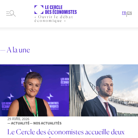
FR
EN
|
« Ouvrir le débat
économique »
HOME
ARTICLES
FINANCE
PAGE 2
— A la une
29 AVRIL 2026
— ACTUALITÉ
— NOS ACTUALITÉS
Le Cercle des économistes accueille deux