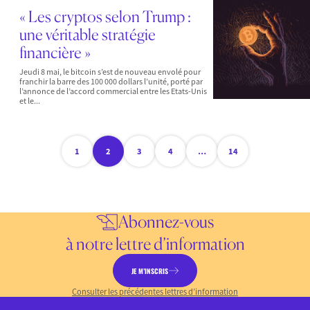
« Les cryptos selon Trump :
une véritable stratégie
financière »
Jeudi 8 mai, le bitcoin s’est de nouveau envolé pour
franchir la barre des 100 000 dollars l’unité, porté par
l’annonce de l’accord commercial entre les Etats-Unis
et le...
1
2
3
4
…
14
Abonnez-vous
à notre lettre d’information
JE M’INSCRIS
Consulter les précédentes lettres d’information