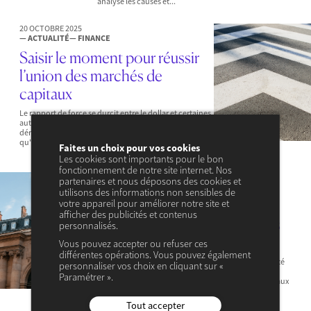
analyse les causes et...
20 OCTOBRE 2025
— ACTUALITÉ
— FINANCE
Saisir le moment pour réussir
l’union des marchés de
capitaux
Le rapport de force se durcit entre le dollar et certaines
autres monnaies, dont l'euro. Pour éviter tout
dérapage et sortie de route, Jean-Paul Pollin estime
qu'il est...
Faites un choix pour vos cookies
Les cookies sont importants pour le bon
fonctionnement de notre site internet. Nos
13 OCTOBRE 2025
partenaires et nous déposons des cookies et
— ACTUALITÉ
— FINANCE
utilisons des informations non sensibles de
Discours du « nouveau »
votre appareil pour améliorer notre site et
afficher des publicités et contenus
Premier ministre aux marchés
personnalisés.
boursiers
Vous pouvez accepter ou refuser ces
différentes opérations. Vous pouvez également
Dans un contexte d’instabilité politique et de fébrilité
personnaliser vos choix en cliquant sur «
des marchés, Jean-Paul Betbeze prend la place d'un
Paramétrer ».
nouveau Premier ministre s’adressant directement aux
investisseurs. Entre aveu d’impuissance et appel...
Tout accepter