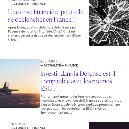
— ACTUALITÉ
— FINANCE
Une crise financière peut-elle
se déclencher en France ?
Après la dégradation de la note de la France par
l'agence de notation Fitch (de AA- à A+), il faut
s'interroger sur le risque de déclenchement d'une
crise...
6 JUIN 2025
— ACTUALITÉ
— FINANCE
Investir dans la Défense est-il
compatible avec les normes
ESG ?
Profitant notamment des tensions géopolitiques
mondiales, les entreprises de Défense se portent plutôt
bien en Bourse. Valérie Mignon explique pourquoi il ne
faut pas ouvrir les portefeuilles ESG – critères
Environnementaux,...
13 MAI 2025
— ACTUALITÉ
— FINANCE