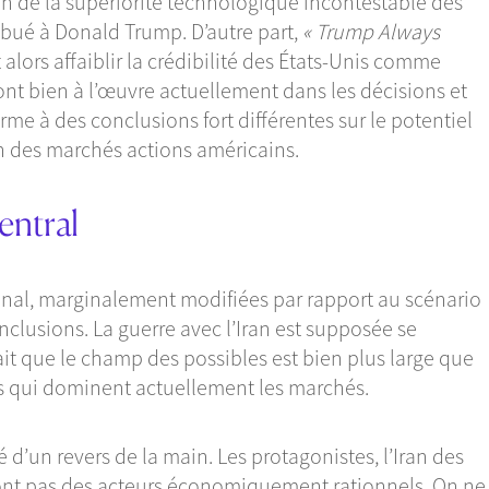
son de la supériorité technologique incontestable des
ribué à Donald Trump. D’autre part,
« Trump Always
alors affaiblir la crédibilité des États-Unis comme
t bien à l’œuvre actuellement dans les décisions et
me à des conclusions fort différentes sur le potentiel
on des marchés actions américains.
entral
onal, marginalement modifiées par rapport au scénario
onclusions. La guerre avec l’Iran est supposée se
ait que le champ des possibles est bien plus large que
ns qui dominent actuellement les marchés.
té d’un revers de la main. Les protagonistes, l’Iran des
sont pas des acteurs économiquement rationnels. On ne