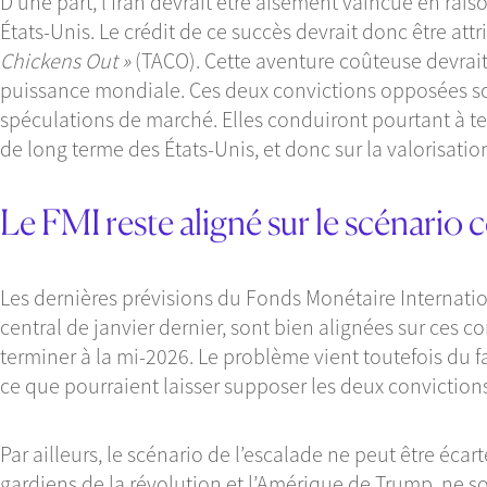
D’une part, l’Iran devrait être aisément vaincue en rai
États-Unis. Le crédit de ce succès devrait donc être att
Chickens Out »
(TACO). Cette aventure coûteuse devrait 
puissance mondiale. Ces deux convictions opposées son
spéculations de marché. Elles conduiront pourtant à ter
de long terme des États-Unis, et donc sur la valorisati
Le FMI reste aligné sur le scénario c
Les dernières prévisions du Fonds Monétaire Internati
central de janvier dernier, sont bien alignées sur ces c
terminer à la mi-2026. Le problème vient toutefois du f
ce que pourraient laisser supposer les deux convictio
Par ailleurs, le scénario de l’escalade ne peut être écar
gardiens de la révolution et l’Amérique de Trump, ne 