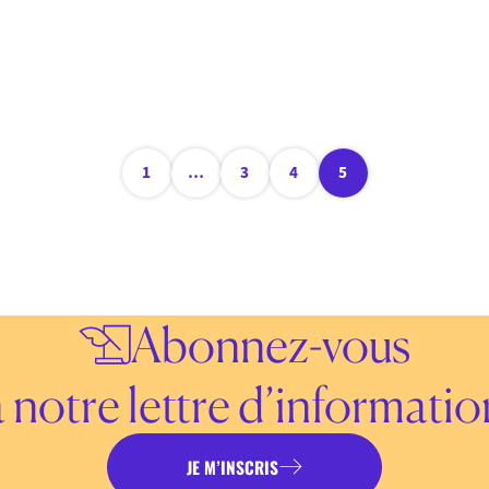
1
…
3
4
5
Abonnez-vous
à notre lettre d’informatio
JE M’INSCRIS