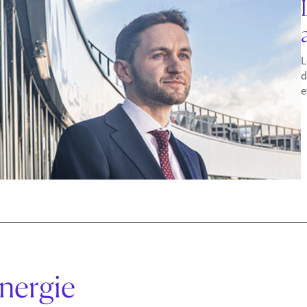
L
d
e
nergie