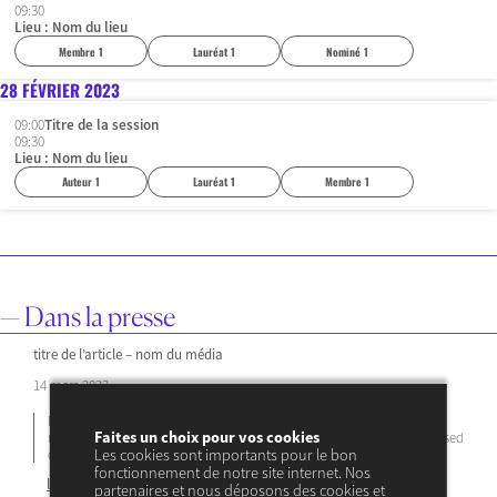
09:30
Lieu : Nom du lieu
Membre 1
Lauréat 1
Nominé 1
28 FÉVRIER 2023
09:00
Titre de la session
09:30
Lieu : Nom du lieu
Auteur 1
Lauréat 1
Membre 1
— Dans la presse
titre de l’article – nom du média
14 mars 2023
Lorem ipsum dolor sit amet, consectetuer adipiscing elit, sed diam
Faites un choix pour vos cookies
nonummy, Lorem ipsum dolor sit amet, consectetuer adipiscing elit, sed
Les cookies sont importants pour le bon
diam nonummy
fonctionnement de notre site internet. Nos
lire la suite ↗
partenaires et nous déposons des cookies et