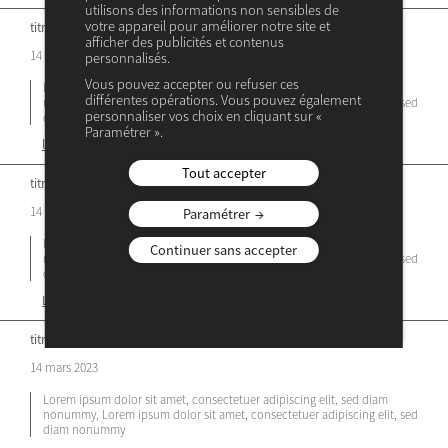
utilisons des informations non sensibles de
votre appareil pour améliorer notre site et
titre de l’article – nom du média
afficher des publicités et contenus
14 mars 2023
personnalisés.
Vous pouvez accepter ou refuser ces
Lorem ipsum dolor sit amet, consectetuer adipiscing elit, sed diam
différentes opérations. Vous pouvez également
nonummy, Lorem ipsum dolor sit amet, consectetuer adipiscing elit, sed
personnaliser vos choix en cliquant sur «
diam nonummy
Paramétrer ».
lire la suite ↗
Tout accepter
titre de l’article – nom du média
14 mars 2023
Paramétrer
Lorem ipsum dolor sit amet, consectetuer adipiscing elit, sed diam
Continuer sans accepter
nonummy, Lorem ipsum dolor sit amet, consectetuer adipiscing elit, sed
diam nonummy
Lire la suite ↗
titre de l’article – nom du média
14 mars 2023
Lorem ipsum dolor sit amet, consectetuer adipiscing elit, sed diam
nonummy, Lorem ipsum dolor sit amet, consectetuer adipiscing elit, sed
diam nonummy