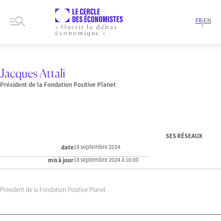
FR
EN
|
« Ouvrir le débat
économique »
HOME
PRESENTATION
MEMBRES-ET-AUTEURS
JACQUES ATTALI
Jacques Attali
Président de la Fondation Positive Planet
SES RÉSEAUX
18 septembre 2024
date
18 septembre 2024 à 16:00
mis à jour
Président de la Fondation Positive Planet