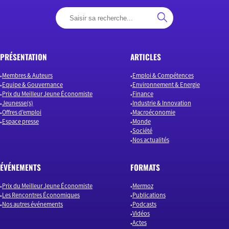
PRÉSENTATION
ARTICLES
Membres & Auteurs
Emploi & Compétences
Equipe & Gouvernance
Environnement & Energie
Prix du Meilleur Jeune Économiste
Finance
Jeunesse(s)
Industrie & Innovation
Offres d’emploi
Macroéconomie
Espace presse
Monde
Société
Nos actualités
ÉVÉNEMENTS
FORMATS
Prix du Meilleur Jeune Économiste
Mermoz
Les Rencontres Économiques
Publications
Nos autres événements
Podcasts
Vidéos
Actes