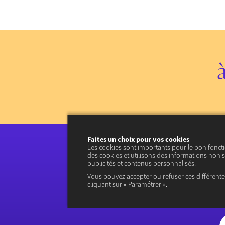
Faites un choix pour vos cookies
Les cookies sont importants pour le bon fonct
des cookies et utilisons des informations non s
publicités et contenus personnalisés.
Vous pouvez accepter ou refuser ces différent
cliquant sur « Paramétrer ».