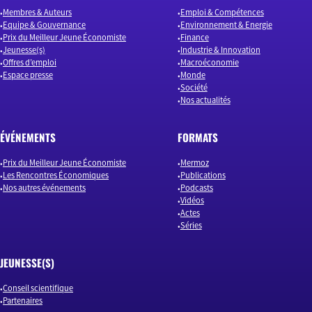
Membres & Auteurs
Emploi & Compétences
Equipe & Gouvernance
Environnement & Energie
Prix du Meilleur Jeune Économiste
Finance
Jeunesse(s)
Industrie & Innovation
Offres d’emploi
Macroéconomie
Espace presse
Monde
Société
Nos actualités
ÉVÉNEMENTS
FORMATS
Prix du Meilleur Jeune Économiste
Mermoz
Les Rencontres Économiques
Publications
Nos autres événements
Podcasts
Vidéos
Actes
Séries
JEUNESSE(S)
Conseil scientifique
Partenaires