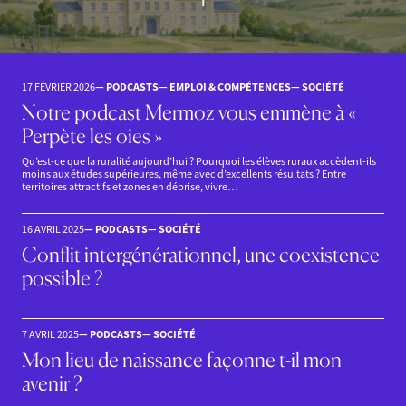
17 FÉVRIER 2026
— PODCASTS
— EMPLOI & COMPÉTENCES
— SOCIÉTÉ
Notre podcast Mermoz vous emmène à «
Perpète les oies »
Qu’est-ce que la ruralité aujourd’hui ? Pourquoi les élèves ruraux accèdent-ils
moins aux études supérieures, même avec d’excellents résultats ? Entre
territoires attractifs et zones en déprise, vivre…
16 AVRIL 2025
— PODCASTS
— SOCIÉTÉ
Conflit intergénérationnel, une coexistence
possible ?
7 AVRIL 2025
— PODCASTS
— SOCIÉTÉ
Mon lieu de naissance façonne t-il mon
avenir ?