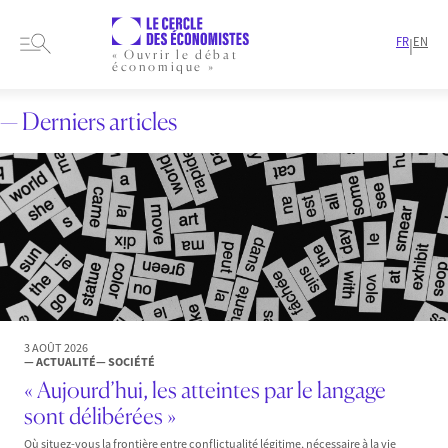
FR
EN
|
« Ouvrir le débat
économique »
— Derniers articles
3 AOÛT 2026
— ACTUALITÉ
— SOCIÉTÉ
« Aujourd’hui, les atteintes par le langage
sont délibérées »
Où situez-vous la frontière entre conflictualité légitime, nécessaire à la vie