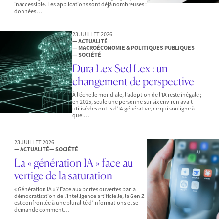
inaccessible. Les applications sont déjà nombreuses :
données…
23 JUILLET 2026
— ACTUALITÉ
— MACROÉCONOMIE & POLITIQUES PUBLIQUES
— SOCIÉTÉ
Dura Lex Sed Lex : un
changement de perspective
À l’échelle mondiale, l’adoption de l’IA reste inégale ;
en 2025, seule une personne sur six environ avait
utilisé des outils d’IA générative, ce qui souligne à
quel…
23 JUILLET 2026
— ACTUALITÉ
— SOCIÉTÉ
La « génération IA » face au
vertige de la saturation
« Génération IA » ? Face aux portes ouvertes par la
démocratisation de l’intelligence artificielle, la Gen Z
est confrontée à une pluralité d’informations et se
demande comment…