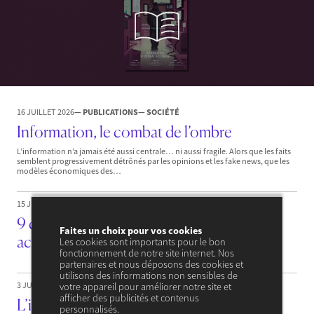
16 JUILLET 2026
— PUBLICATIONS
— SOCIÉTÉ
Information, le combat de l’ombre
L’information n’a jamais été aussi centrale… ni aussi fragile. Alors que les faits
semblent progressivement détrônés par les opinions et les fake news, que les
modèles économiques des…
15 JUIN 2026
— PUBLICATIONS
— SOCIÉTÉ
9 caractéristiques qui rendent la période
Faites un choix pour vos cookies
actuelle particulière
Les cookies sont importants pour le bon
fonctionnement de notre site internet. Nos
partenaires et nous déposons des cookies et
utilisons des informations non sensibles de
3 JUIN 2026
— PUBLICATIONS
— ENVIRONNEMENT & ÉNERGIE
votre appareil pour améliorer notre site et
afficher des publicités et contenus
L’impact de la bataille des ressources
personnalisés.