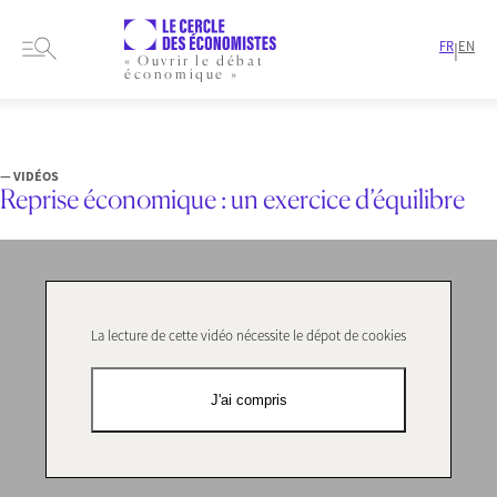
FR
EN
|
« Ouvrir le débat
économique »
HOME
FORMATS
VIDÉOS
REPRISE ÉCONOMIQUE : UN EXERCICE D’ÉQUILIBRE
— VIDÉOS
Reprise économique : un exercice d’équilibre
La lecture de cette vidéo nécessite le dépot de cookies
J'ai compris