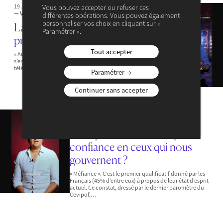
19 JUILLET 2025
Vous pouvez accepter ou refuser ces
— VIDÉOS
différentes opérations. Vous pouvez également
personnaliser vos choix en cliquant sur «
La tech nous rend-elle plus
Paramétrer ».
productifs ?
Tout accepter
« Au 19ème siècle, il fallait des jours entiers pour
s’envoyer des messages. Puis il y a eu l’arrivée du
télégraphe, du fax et du téléphone fixe dans la…
Paramétrer
Continuer sans accepter
16 JUILLET 2025
— VIDÉOS
Pourquoi n’avons-nous plus
confiance en ceux qui nous
gouvernent ?
« Méfiance ». C’est le premier qualificatif donné par les
Français (45% d’entre eux) à propos de leur état d’esprit
actuel. Ce constat, dressé par le dernier baromètre du
Cevipof,…