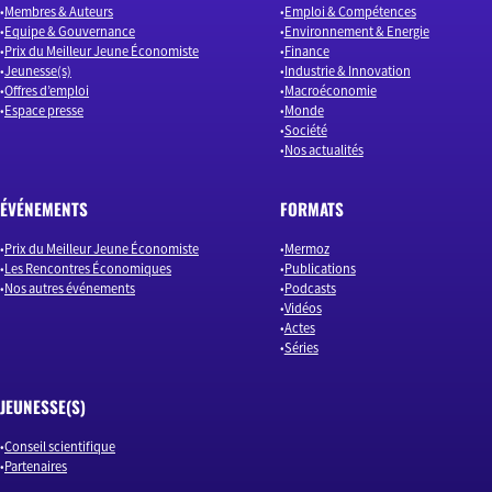
Membres & Auteurs
Emploi & Compétences
Equipe & Gouvernance
Environnement & Energie
Prix du Meilleur Jeune Économiste
Finance
Jeunesse(s)
Industrie & Innovation
Offres d’emploi
Macroéconomie
Espace presse
Monde
Société
Nos actualités
ÉVÉNEMENTS
FORMATS
Prix du Meilleur Jeune Économiste
Mermoz
Les Rencontres Économiques
Publications
Nos autres événements
Podcasts
Vidéos
Actes
Séries
JEUNESSE(S)
Conseil scientifique
Partenaires