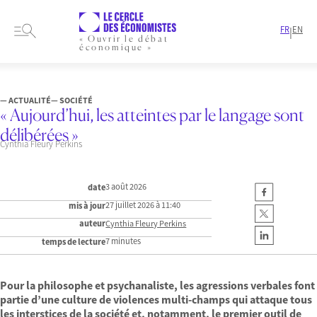
FR
EN
|
« Ouvrir le débat
économique »
HOME
RESEARCH CHOC-DES-TEMPS
— ACTUALITÉ
— SOCIÉTÉ
« Aujourd’hui, les atteintes par le langage sont
délibérées »
Cynthia Fleury Perkins
3 août 2026
date
27 juillet 2026 à 11:40
mis à jour
auteur
Cynthia Fleury Perkins
7 minutes
temps de lecture
Pour la philosophe et psychanaliste, les agressions verbales font
partie d’une culture de violences multi-champs qui attaque tous
les interstices de la société et, notamment, le premier outil de