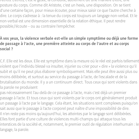
posture du corps. Comme dit Aristote, c’est un hexis, une disposition. On se tient
d’une certaine façon, pour mieux écouter, pour mieux saisir ce que l’autre cherche à
dire. Le corps s’adresse à : la tenue du corps est toujours un langage non-verbal. Et le
non-verbal est une dimension essentielle de la relation éthique. Il peut rendre
possible,l’écoute – ou au contraire l’empêcher.
À vos yeux, la violence verbale est-elle un simple symptôme ou déjà une forme
de passage à l’acte, une première atteinte au corps de l’autre et au corps
social ?
C.F. Elle est les deux. Elle est symptôme dans la mesure où le réel est parfois tellement
violent que l’individu blessé va insulter, injurier ou crier pour « dire » la violence qu’il
subit et qu’il ne peut plus élaborer symboliquement. Mais elle peut être aussi plus ou
moins délibérée, et surtout au service du passage à l’acte, de l’escalade et de la
brutalisation du monde. Il y a un continuum direct. Tous ceux qui sont violents dans
la parole ne produisent
pas nécessairement l’au-delà de ce passage à l’acte, mais c’est déjà un premier
passage à l’acte. Et tous ceux qui sont violents par le corps ont généralement produit
un passage à l’acte par le langage. Cela étant, les situations sont complexes puisqu’on
sait aussi que le passage à l’acte corporel peut naître d’une impossibilité de dire.
Il n’en reste pas moins qu’aujourd’hui, les atteintes par le langage sont délibérées.
Elles font partie d’une culture de violences multi-champs qui attaque tous les
interstices de la société et, notamment, le premier outil de régulation interhumain : le
langage, la parole.