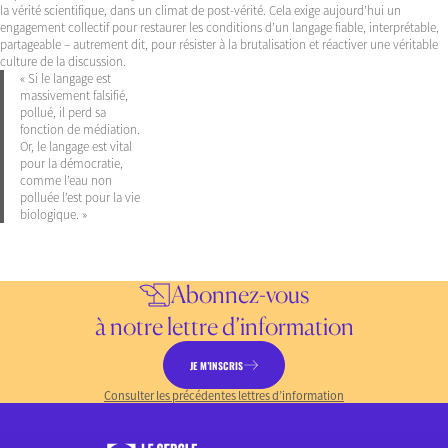
la vérité scientifique, dans un climat de post-vérité. Cela exige aujourd’hui un
engagement collectif pour restaurer les conditions d’un langage fiable, interprétable,
partageable – autrement dit, pour résister à la brutalisation et réactiver une véritable
culture de la discussion.
« Si le langage est
massivement falsifié,
pollué, il perd sa
fonction de médiation.
Or, le langage est vital
pour la démocratie,
comme l’eau non
polluée l’est pour la vie
biologique. »
Abonnez-vous
à notre lettre d’information
JE M’INSCRIS
Consulter les précédentes lettres d’information