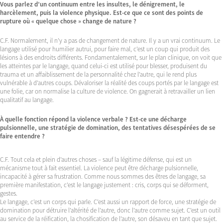
Vous parlez d’un continuum entre les insultes, le dénigrement, le
harcèlement, puis la violence physique. Est-ce que ce sont des points de
rupture où « quelque chose » change de nature ?
C.F. Normalement, il n’y a pas de changement de nature. Il y a un vrai continuum. Le
langage utilisé pour humilier autrui, pour faire mal, c’est un coup qui produit des
lésions à des endroits différents. Fondamentalement, sur le plan clinique, on voit que
les atteintes par le langage, quand celui-ci est utilisé pour blesser, produisent du
trauma et un affaiblissement de la personnalité chez l’autre, qui le rend plus
vulnérable à d’autres coups. Dévaloriser la réalité des coups portés par le langage est
une folie, car on normalise la culture de violence. On gagnerait à retravailler un lien
qualitatif au langage.
À quelle fonction répond la violence verbale ? Est-ce une décharge
pulsionnelle, une stratégie de domination, des tentatives désespérées de se
faire entendre ?
C.F. Tout cela et plein d’autres choses – sauf la légitime défense, qui est un
mécanisme tout à fait essentiel. La violence peut être décharge pulsionnelle,
incapacité à gérer sa frustration. Comme nous sommes des êtres de langage, sa
première manifestation, c’est le langage justement : cris, corps qui se déforment,
gestes.
Le langage, c’est un corps qui parle. C’est aussi un rapport de force, une stratégie de
domination pour détruire l’altérité de l’autre, donc l’autre comme sujet. C’est un outil
au service de la réification, la chosification de l’autre, son désaveu en tant que sujet.