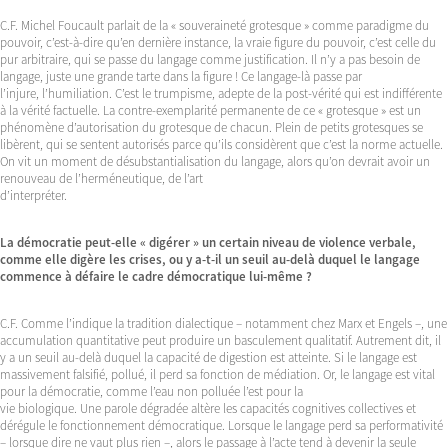
C.F. Michel Foucault parlait de la « souveraineté grotesque » comme paradigme du
pouvoir, c’est-à-dire qu’en dernière instance, la vraie figure du pouvoir, c’est celle du
pur arbitraire, qui se passe du langage comme justification. Il n’y a pas besoin de
langage, juste une grande tarte dans la figure ! Ce langage-là passe par
l’injure, l’humiliation. C’est le trumpisme, adepte de la post-vérité qui est indifférente
à la vérité factuelle. La contre-exemplarité permanente de ce « grotesque » est un
phénomène d’autorisation du grotesque de chacun. Plein de petits grotesques se
libèrent, qui se sentent autorisés parce qu’ils considèrent que c’est la norme actuelle.
On vit un moment de désubstantialisation du langage, alors qu’on devrait avoir un
renouveau de l’herméneutique, de l’art
d’interpréter.
La démocratie peut-elle « digérer » un certain niveau de violence verbale,
comme elle digère les crises, ou y a-t-il un seuil au-delà duquel le langage
commence à défaire le cadre démocratique lui-même ?
C.F. Comme l’indique la tradition dialectique – notamment chez Marx et Engels –, une
accumulation quantitative peut produire un basculement qualitatif. Autrement dit, il
y a un seuil au-delà duquel la capacité de digestion est atteinte. Si le langage est
massivement falsifié, pollué, il perd sa fonction de médiation. Or, le langage est vital
pour la démocratie, comme l’eau non polluée l’est pour la
vie biologique. Une parole dégradée altère les capacités cognitives collectives et
dérégule le fonctionnement démocratique. Lorsque le langage perd sa performativité
– lorsque dire ne vaut plus rien –, alors le passage à l’acte tend à devenir la seule