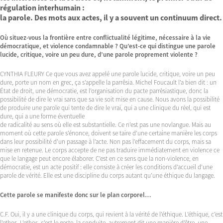
régulation interhumain :
la parole. Des mots aux actes, il y a souvent un continuum direct.
Où situez-vous la frontière entre conflictualité légitime, nécessaire à la vie
démocratique, et violence condamnable ? Qu’est-ce qui distingue une parole
lucide, critique, voire un peu dure, d’une parole proprement violente ?
CYNTHIA FLEURY Ce que vous avez appelé une parole lucide, critique, voire un peu
dure, porte un nom en grec, ça s’appelle la parrêsia. Michel Foucault l’a bien dit : un
État de droit, une démocratie, est l’organisation du pacte parrèsiastique, donc la
possibilité de dire le vrai sans que sa vie soit mise en cause. Nous avons la possibilité
de produire une parole qui tente de dire le vrai, qui a une clinique du réel, qui est
dure, qui a une forme éventuelle
de radicalité au sens où elle est substantielle. Ce n’est pas une novlangue. Mais au
moment où cette parole s’énonce, doivent se taire d’une certaine manière les corps
dans leur possibilité d’un passage à l’acte. Non pas l’effacement du corps, mais sa
mise en retenue. Le corps accepte de ne pas traduire immédiatement en violence ce
que le langage peut encore élaborer. C’est en ce sens que la non-violence, en
démocratie, est un acte positif : elle consiste à créer les conditions d’accueil d’une
parole de vérité. Elle est une discipline du corps autant qu’une éthique du langage.
Cette parole se manifeste donc sur le plan corporel…
C.F. Oui, il y a une clinique du corps, qui revient à la vérité de l’éthique. L’éthique, c’est
l’ethos. L’ethos, c’est le geste, la conduite, autrement dit une manière d’être, une