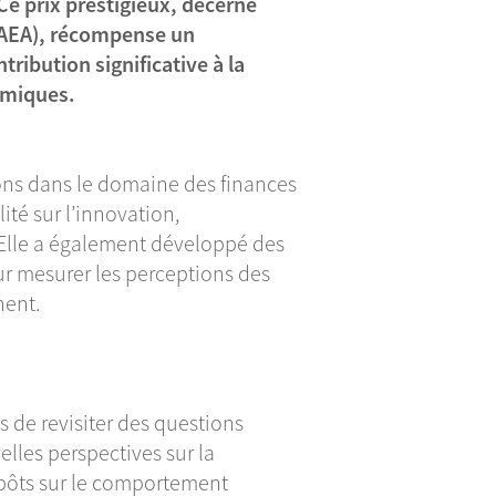
 Ce prix prestigieux, décerné
(AEA), récompense un
ribution significative à la
omiques.
ions dans le domaine des finances
ité sur l’innovation,
. Elle a également développé des
r mesurer les perceptions des
nent.
s de revisiter des questions
lles perspectives sur la
impôts sur le comportement