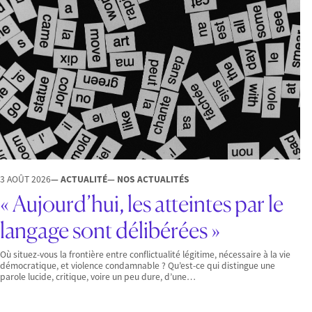
3 AOÛT 2026
— ACTUALITÉ
— NOS ACTUALITÉS
« Aujourd’hui, les atteintes par le
langage sont délibérées »
Où situez-vous la frontière entre conflictualité légitime, nécessaire à la vie
démocratique, et violence condamnable ? Qu’est-ce qui distingue une
parole lucide, critique, voire un peu dure, d’une…