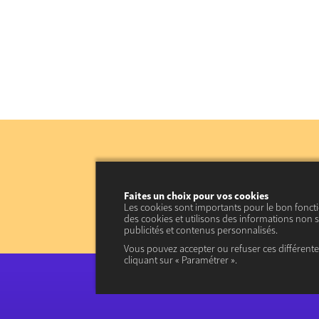
Faites un choix pour vos cookies
Les cookies sont importants pour le bon fonct
des cookies et utilisons des informations non s
publicités et contenus personnalisés.
Vous pouvez accepter ou refuser ces différent
cliquant sur « Paramétrer ».