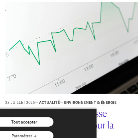
23 JUILLET 2026
— ACTUALITÉ
— ENVIRONNEMENT & ÉNERGIE
L’IA en finance : promesse
d’efficience, menace pour la
Tout accepter
stabilité ?
Paramétrer