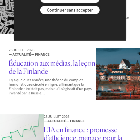
le langage sont délibérées »
Continuer sans accepter
Où situez-vous la frontière entre conflictualité
légitime, nécessaire à la vie démocratique, et violence
condamnable ? Qu’est-ce qui distingue une parole
lucide, critique, voire un peu dure, d’une…
23 JUILLET 2026
— ACTUALITÉ
— FINANCE
Éducation aux médias, la leçon
de la Finlande
Il y a quelques années, une théorie du complot
humoristiquea circulé en ligne, affirmant que la
Finlande n’existait pas, mais qu’il s’agissait d’un pays
inventé par la Russie…
23 JUILLET 2026
— ACTUALITÉ
— FINANCE
L’IA en finance : promesse
d’efficience, menace pour la