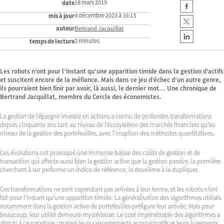
18 mars 2019
date
4 décembre 2023 à 16:13
mis à jour
auteur
Bertrand Jacquillat
2 minutes
temps de lecture
Les robots n’ont pour l’instant qu’une apparition timide dans la gestion d’actifs
et suscitent encore de la méfiance. Mais dans ce jeu d’échec d’un autre genre,
ils pourraient bien finir par avoir, là aussi, le dernier mot… Une chronique de
Bertrand Jacquillat, membre du Cercle des économistes.
La gestion de l’épargne investie en actions a connu de profondes transformations
depuis cinquante ans tant au niveau de l’écosystème des marchés financiers qu’au
niveau de la gestion des portefeuilles, avec l’irruption des méthodes quantitatives.
Ces évolutions ont provoqué une immense baisse des coûts de gestion et de
transaction qui affecte aussi bien la gestion active que la gestion passive, la première
cherchant à sur performe un indice de référence, la deuxième à le dupliquer.
Ces transformations ne sont cependant pas arrivées à leur terme, et les robots n’ont
fait pour l’instant qu’une apparition timide. La généralisation des algorithmes utilisés
notamment dans la gestion active de portefeuilles préfigure leur arrivée. Mais pour
beaucoup, leur utilité demeure mystérieuse. Le coté impénétrable des algorithmes a
abouti à ce paradoxe : malgré leurs raisonnements approximatifs et leurs jugements