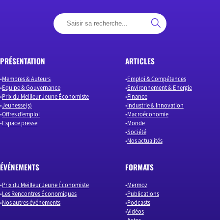
PRÉSENTATION
ARTICLES
Membres & Auteurs
Emploi & Compétences
Equipe & Gouvernance
Environnement & Energie
Prix du Meilleur Jeune Économiste
Finance
Jeunesse(s)
Industrie & Innovation
Offres d’emploi
Macroéconomie
Espace presse
Monde
Société
Nos actualités
ÉVÉNEMENTS
FORMATS
Prix du Meilleur Jeune Économiste
Mermoz
Les Rencontres Économiques
Publications
Nos autres événements
Podcasts
Vidéos