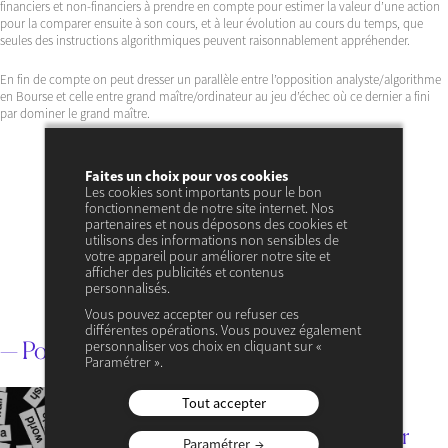
financiers et non-financiers à prendre en compte pour estimer la valeur d’une action
pour la comparer ensuite à son cours, et à leur évolution au cours du temps, que
seules des instructions algorithmiques peuvent raisonnablement appréhender.
En fin de compte on peut dresser un parallèle entre l’opposition analyste/algorithme
en Bourse et celle entre grand maître/ordinateur au jeu d’échec où ce dernier a fini
par dominer le grand maître.
Faites un choix pour vos cookies
Les cookies sont importants pour le bon
fonctionnement de notre site internet. Nos
Bertrand Jacquillat
partenaires et nous déposons des cookies et
Membre du Émérite du Cercle des économistes
utilisons des informations non sensibles de
votre appareil pour améliorer notre site et
VOIR SON PROFIL
afficher des publicités et contenus
personnalisés.
Vous pouvez accepter ou refuser ces
différentes opérations. Vous pouvez également
— Pour aller plus loin
personnaliser vos choix en cliquant sur «
Paramétrer ».
3 AOÛT 2026
Tout accepter
— ACTUALITÉ
— FINANCE
« Aujourd’hui, les atteintes par
Paramétrer