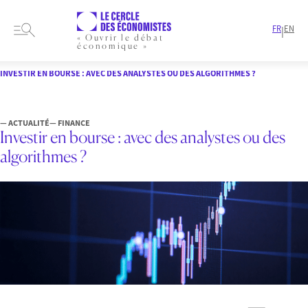
FR
EN
|
« Ouvrir le débat
économique »
HOME
ARTICLES
FINANCE
INVESTIR EN BOURSE : AVEC DES ANALYSTES OU DES ALGORITHMES ?
— ACTUALITÉ
— FINANCE
Investir en bourse : avec des analystes ou des
algorithmes ?