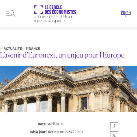
FR
EN
|
« Ouvrir le débat
économique »
HOME
ARTICLES
FINANCE
L’AVENIR D’EURONEXT, UN ENJEU POUR L’EUROPE
— ACTUALITÉ
— FINANCE
L’avenir d’Euronext, un enjeu pour l’Europe
9 avril 2014
date
6 décembre 2023 à 10:04
mis à jour