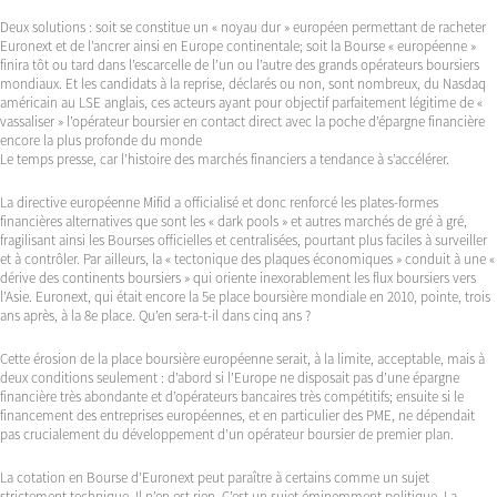
Deux solutions : soit se constitue un « noyau dur » européen permettant de racheter
Euronext et de l’ancrer ainsi en Europe continentale; soit la Bourse « européenne »
finira tôt ou tard dans l’escarcelle de l’un ou l’autre des grands opérateurs boursiers
mondiaux. Et les candidats à la reprise, déclarés ou non, sont nombreux, du Nasdaq
américain au LSE anglais, ces acteurs ayant pour objectif parfaitement légitime de «
vassaliser » l’opérateur boursier en contact direct avec la poche d’épargne financière
encore la plus profonde du monde
Le temps presse, car l’histoire des marchés financiers a tendance à s’accélérer.
La directive européenne Mifid a officialisé et donc renforcé les plates-formes
financières alternatives que sont les « dark pools » et autres marchés de gré à gré,
fragilisant ainsi les Bourses officielles et centralisées, pourtant plus faciles à surveiller
et à contrôler. Par ailleurs, la « tectonique des plaques économiques » conduit à une «
dérive des continents boursiers » qui oriente inexorablement les flux boursiers vers
l’Asie. Euronext, qui était encore la 5e place boursière mondiale en 2010, pointe, trois
ans après, à la 8e place. Qu’en sera-t-il dans cinq ans ?
Cette érosion de la place boursière européenne serait, à la limite, acceptable, mais à
deux conditions seulement : d’abord si l’Europe ne disposait pas d’une épargne
financière très abondante et d’opérateurs bancaires très compétitifs; ensuite si le
financement des entreprises européennes, et en particulier des PME, ne dépendait
pas crucialement du développement d’un opérateur boursier de premier plan.
La cotation en Bourse d’Euronext peut paraître à certains comme un sujet
strictement technique. Il n’en est rien. C’est un sujet éminemment politique. La