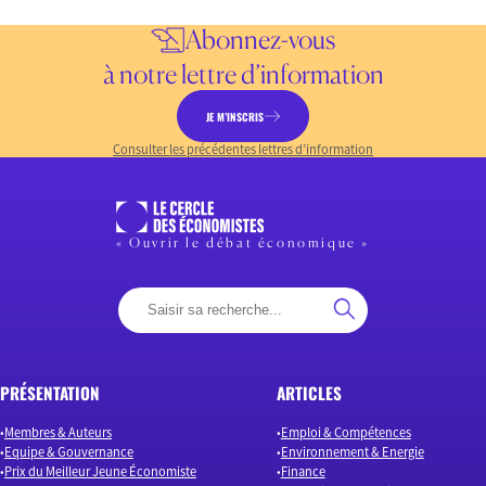
Abonnez-vous
à notre lettre d’information
JE M’INSCRIS
Consulter les précédentes lettres d’information
« Ouvrir le débat économique »
PRÉSENTATION
ARTICLES
Membres & Auteurs
Emploi & Compétences
Equipe & Gouvernance
Environnement & Energie
Prix du Meilleur Jeune Économiste
Finance