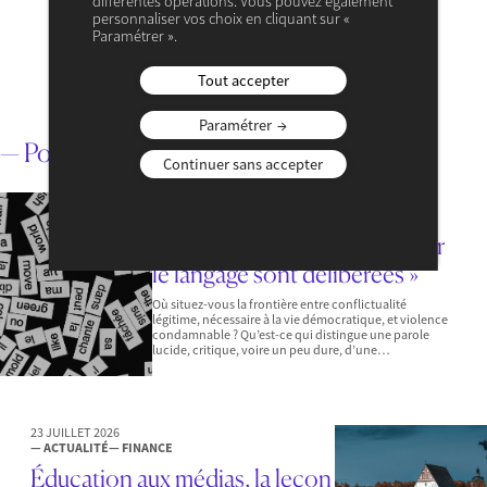
différentes opérations. Vous pouvez également
Olivier Pastré
personnaliser vos choix en cliquant sur «
Membre du Cercle des économistes
Paramétrer ».
VOIR SON PROFIL
Tout accepter
Paramétrer
— Pour aller plus loin
Continuer sans accepter
3 AOÛT 2026
— ACTUALITÉ
— FINANCE
« Aujourd’hui, les atteintes par
le langage sont délibérées »
Où situez-vous la frontière entre conflictualité
légitime, nécessaire à la vie démocratique, et violence
condamnable ? Qu’est-ce qui distingue une parole
lucide, critique, voire un peu dure, d’une…
23 JUILLET 2026
— ACTUALITÉ
— FINANCE
Éducation aux médias, la leçon