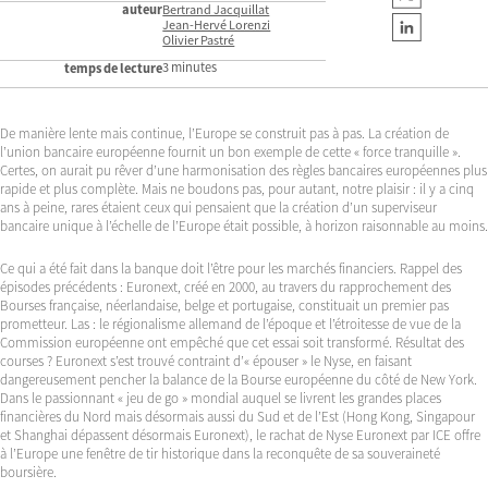
auteur
Bertrand Jacquillat
Jean-Hervé Lorenzi
Olivier Pastré
3 minutes
temps de lecture
De manière lente mais continue, l’Europe se construit pas à pas. La création de
l’union bancaire européenne fournit un bon exemple de cette « force tranquille ».
Certes, on aurait pu rêver d’une harmonisation des règles bancaires européennes plus
rapide et plus complète. Mais ne boudons pas, pour autant, notre plaisir : il y a cinq
ans à peine, rares étaient ceux qui pensaient que la création d’un superviseur
bancaire unique à l’échelle de l’Europe était possible, à horizon raisonnable au moins.
Ce qui a été fait dans la banque doit l’être pour les marchés financiers. Rappel des
épisodes précédents : Euronext, créé en 2000, au travers du rapprochement des
Bourses française, néerlandaise, belge et portugaise, constituait un premier pas
prometteur. Las : le régionalisme allemand de l’époque et l’étroitesse de vue de la
Commission européenne ont empêché que cet essai soit transformé. Résultat des
courses ? Euronext s’est trouvé contraint d’« épouser » le Nyse, en faisant
dangereusement pencher la balance de la Bourse européenne du côté de New York.
Dans le passionnant « jeu de go » mondial auquel se livrent les grandes places
financières du Nord mais désormais aussi du Sud et de l’Est (Hong Kong, Singapour
et Shanghai dépassent désormais Euronext), le rachat de Nyse Euronext par ICE offre
à l’Europe une fenêtre de tir historique dans la reconquête de sa souveraineté
boursière.