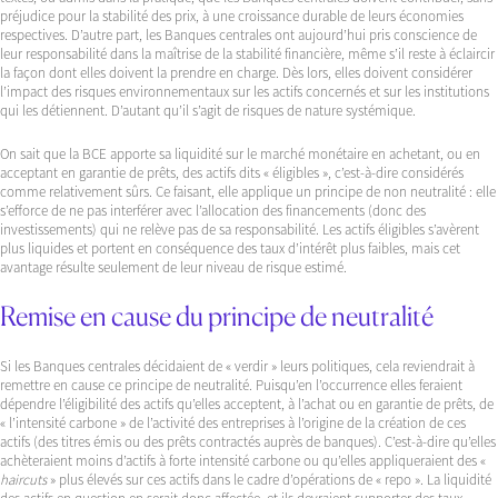
préjudice pour la stabilité des prix, à une croissance durable de leurs économies
respectives. D’autre part, les Banques centrales ont aujourd’hui pris conscience de
leur responsabilité dans la maîtrise de la stabilité financière, même s’il reste à éclaircir
la façon dont elles doivent la prendre en charge. Dès lors, elles doivent considérer
l’impact des risques environnementaux sur les actifs concernés et sur les institutions
qui les détiennent. D’autant qu’il s’agit de risques de nature systémique.
On sait que la BCE apporte sa liquidité sur le marché monétaire en achetant, ou en
acceptant en garantie de prêts, des actifs dits « éligibles », c’est-à-dire considérés
comme relativement sûrs. Ce faisant, elle applique un principe de non neutralité : elle
s’efforce de ne pas interférer avec l’allocation des financements (donc des
investissements) qui ne relève pas de sa responsabilité. Les actifs éligibles s’avèrent
plus liquides et portent en conséquence des taux d’intérêt plus faibles, mais cet
avantage résulte seulement de leur niveau de risque estimé.
Remise en cause du principe de neutralité
Si les Banques centrales décidaient de « verdir » leurs politiques, cela reviendrait à
remettre en cause ce principe de neutralité. Puisqu’en l’occurrence elles feraient
dépendre l’éligibilité des actifs qu’elles acceptent, à l’achat ou en garantie de prêts, de
« l’intensité carbone » de l’activité des entreprises à l’origine de la création de ces
actifs (des titres émis ou des prêts contractés auprès de banques). C’est-à-dire qu’elles
achèteraient moins d’actifs à forte intensité carbone ou qu’elles appliqueraient des «
haircuts
» plus élevés sur ces actifs dans le cadre d’opérations de « repo ». La liquidité