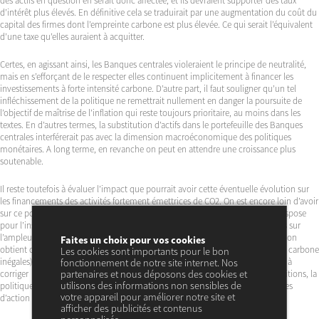
des actifs en question en serait donc affectée, et ils devraient supporter des taux
d’intérêt plus élevés. En définitive cela se traduirait par une augmentation du coût du
capital des firmes dont l’empreinte carbone est plus élevée. Ce qui serait l’équivalent
d’une taxe qu’elles auraient à acquitter.
Certes, en agissant ainsi, les Banques centrales violeraient le principe de neutralité,
mais en s’efforçant de le respecter elles continuent implicitement à financer les
investissements à forte intensité carbone. D’autre part, il faut souligner qu’un tel
infléchissement de la politique ne remettrait nullement en danger la poursuite de
l’objectif de maîtrise de l’inflation qui reste toujours prioritaire, au moins dans les
textes. En d’autres termes, la substitution d’actifs dans le portefeuille des Banques
centrales interférerait pas avec la dimension macroéconomique des politiques
monétaires. A long terme, en revanche on peut en attendre une croissance plus
soutenable.
Il reste toutefois à évaluer l’impact que pourrait avoir cette éventuelle évolution sur
les financements des activités fortement émettrices de CO2. On est encore loin d’avoir
sur ce point des réponses robustes. Mais les quelques estimations dont on dispose
pour l’instant sont plutôt décevantes. En faisant des hypothèses raisonnables sur
l’ampleur des substitutions d’actifs dans les portefeuilles de Banque centrale, on
Faites un choix pour vos cookies
obtient des écarts de taux d’intérêt (entre financements d’activités d’intensité carbone
Les cookies sont importants pour le bon
inégales) qui sont toujours inférieurs à 10 pb. Ce qui ne semble pas de nature à
fonctionnement de notre site internet. Nos
partenaires et nous déposons des cookies et
corriger significativement la trajectoire des émissions de CO2. Dans ces conditions, la
utilisons des informations non sensibles de
politique monétaire ne pourrait guère prétendre qu’à accompagner des formes
votre appareil pour améliorer notre site et
d’action plus contraignantes.
afficher des publicités et contenus