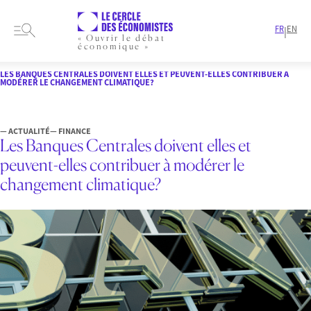
FR
EN
|
« Ouvrir le débat
économique »
HOME
ARTICLES
FINANCE
LES BANQUES CENTRALES DOIVENT ELLES ET PEUVENT-ELLES CONTRIBUER À
MODÉRER LE CHANGEMENT CLIMATIQUE?
— ACTUALITÉ
— FINANCE
Les Banques Centrales doivent elles et
peuvent-elles contribuer à modérer le
changement climatique?