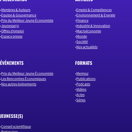
Membres & Auteurs
Emploi & Compétences
Equipe & Gouvernance
Environnement & Energie
Prix du Meilleur Jeune Économiste
Finance
Jeunesse(s)
Industrie & Innovation
Offres d’emploi
Macroéconomie
Espace presse
Monde
Société
Nos actualités
ÉVÉNEMENTS
FORMATS
Prix du Meilleur Jeune Économiste
Mermoz
Les Rencontres Économiques
Publications
Nos autres événements
Podcasts
Vidéos
Actes
Séries
JEUNESSE(S)
Conseil scientifique
Partenaires