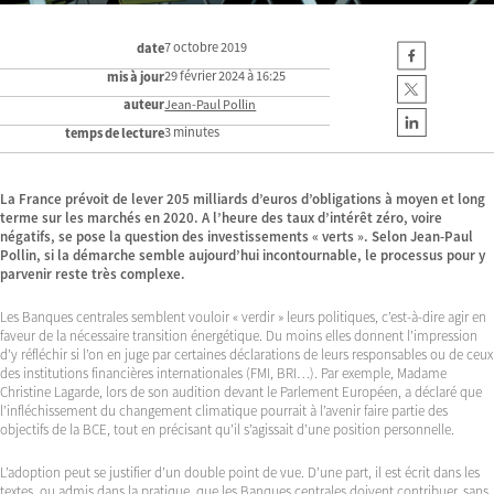
7 octobre 2019
date
29 février 2024 à 16:25
mis à jour
auteur
Jean-Paul Pollin
3 minutes
temps de lecture
La France prévoit de lever 205 milliards d’euros d’obligations à moyen et long
terme sur les marchés en 2020. A l’heure des taux d’intérêt zéro, voire
négatifs, se pose la question des investissements « verts ». Selon Jean-Paul
Pollin, si la démarche semble aujourd’hui incontournable, le processus pour y
parvenir reste très complexe.
Les Banques centrales semblent vouloir « verdir » leurs politiques, c’est-à-dire agir en
faveur de la nécessaire transition énergétique. Du moins elles donnent l’impression
d’y réfléchir si l’on en juge par certaines déclarations de leurs responsables ou de ceux
des institutions financières internationales (FMI, BRI…). Par exemple, Madame
Christine Lagarde, lors de son audition devant le Parlement Européen, a déclaré que
l’infléchissement du changement climatique pourrait à l’avenir faire partie des
objectifs de la BCE, tout en précisant qu’il s’agissait d’une position personnelle.
L’adoption peut se justifier d’un double point de vue. D’une part, il est écrit dans les
textes, ou admis dans la pratique, que les Banques centrales doivent contribuer, sans