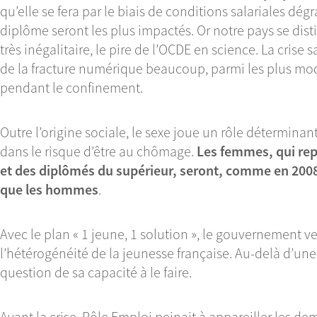
qu’elle se fera par le biais de conditions salariales dég
diplôme seront les plus impactés. Or notre pays se dis
très inégalitaire, le pire de l’OCDE en science. La crise s
de la fracture numérique beaucoup, parmi les plus mo
pendant le confinement.
Outre l’origine sociale, le sexe joue un rôle déterminan
dans le risque d’être au chômage.
Les femmes, qui rep
et des diplômés du supérieur, seront, comme en 2008
que les hommes
.
Avec le plan « 1 jeune, 1 solution », le gouvernement 
l’hétérogénéité de la jeunesse française. Au-delà d’une
question de sa capacité à le faire.
Avant la crise, Pôle Emploi peinait à appareiller les d