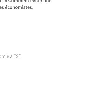
rect « Comment éviter une
 des économistes
.
omie à TSE