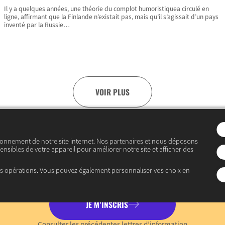
Il y a quelques années, une théorie du complot humoristiquea circulé en
ligne, affirmant que la Finlande n’existait pas, mais qu’il s’agissait d’un pays
inventé par la Russie…
VOIR PLUS
Abonnez-vous
ionnement de notre site internet. Nos partenaires et nous déposons
ensibles de votre appareil pour améliorer notre site et afficher des
à notre lettre d’informatio
es opérations. Vous pouvez également personnaliser vos choix en
JE M’INSCRIS
Consulter les précédentes lettres d’information