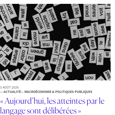
3 AOÛT 2026
— ACTUALITÉ
— MACROÉCONOMIE & POLITIQUES PUBLIQUES
« Aujourd’hui, les atteintes par le
langage sont délibérées »