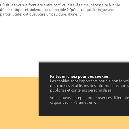
Où situez-vous la frontière entre conflictualité légitime, nécessaire à la vie
démocratique, et violence condamnable ? Qu’est-ce qui distingue une
parole lucide, critique, voire un peu dure, d’une…
Faites un choix pour vos cookies
Les cookies sont importants pour le bon fonct
des cookies et utilisons des informations non s
publicités et contenus personnalisés.
Vous pouvez accepter ou refuser ces différent
cliquant sur « Paramétrer ».