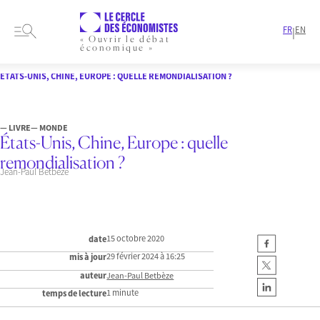
FR
EN
|
« Ouvrir le débat
économique »
HOME
ARTICLES
MONDE
ÉTATS-UNIS, CHINE, EUROPE : QUELLE REMONDIALISATION ?
— LIVRE
— MONDE
États-Unis, Chine, Europe : quelle
remondialisation ?
Jean-Paul Betbèze
15 octobre 2020
date
29 février 2024 à 16:25
mis à jour
auteur
Jean-Paul Betbèze
1 minute
temps de lecture