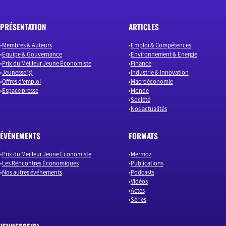
PRÉSENTATION
ARTICLES
Membres & Auteurs
Emploi & Compétences
Equipe & Gouvernance
Environnement & Energie
Prix du Meilleur Jeune Économiste
Finance
Jeunesse(s)
Industrie & Innovation
Offres d’emploi
Macroéconomie
Espace presse
Monde
Société
Nos actualités
ÉVÉNEMENTS
FORMATS
Prix du Meilleur Jeune Économiste
Mermoz
Les Rencontres Économiques
Publications
Nos autres événements
Podcasts
Vidéos
Actes
Séries