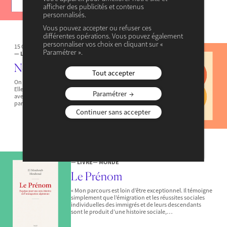
afficher des publicités et contenus
personnalisés.
Vous pouvez accepter ou refuser ces
différentes opérations. Vous pouvez également
personnaliser vos choix en cliquant sur «
15 OCTOBRE 2025
Paramétrer ».
— LIVRE
— MONDE
Négligences
Tout accepter
On a tort de négliger la négligence, car elle est partout.
Elle est devenue un phénomène économique majeur
Paramétrer
avec le développement des plateformes numériques
par lesquelles nous accédons…
Continuer sans accepter
3 OCTOBRE 2025
— LIVRE
— MONDE
Le Prénom
« Mon parcours est loin d’être exceptionnel. Il témoigne
simplement que l’émigration et les réussites sociales
individuelles des immigrés et de leurs descendants
sont le produit d’une histoire sociale,…