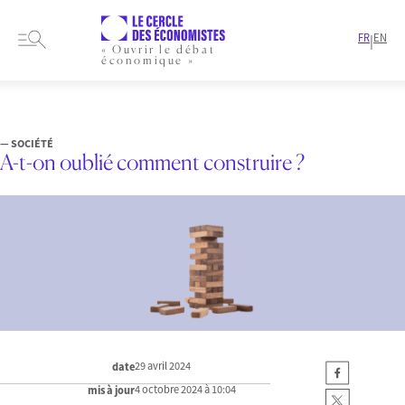
FR
EN
|
« Ouvrir le débat
économique »
HOME
ARTICLES
SOCIÉTÉ
A-T-ON OUBLIÉ COMMENT CONSTRUIRE ?
— SOCIÉTÉ
A-t-on oublié comment construire ?
29 avril 2024
date
4 octobre 2024 à 10:04
mis à jour