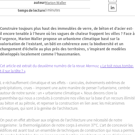
auteur
Marion Waller
3 minutes
temps de lecture
Construire toujours plus haut des immeubles de verre, de béton et d’acier est-
il encore tenable à l’heure où les vagues de chaleur frappent les villes ? Face à
l’urgence, Marion Waller propose un urbanisme climatique basé sur la
valorisation de l’existant, un bâti en cohérence avec la biodiversité et un
changement d’échelle au plus près des territoires, s’inspirant de modèles
développés localement comme l’haussmanien.
Cet article est extrait du deuxième numéro de la revue
Mermoz
,
« Le toit nous tombe-
t-il sur la tête ? »
.
L e réchauffement climatique et ses effets – canicules, événements extrêmes de
précipitations, crues – imposent une autre manière de penser l’urbanisme, centrée
autour de notre survie : un « urbanisme climatique ». Nous devons clore la
parenthèse qui nous a conduits à construire nos villes sur la base d’un recours illimité
au béton et au pétrole, et repenser la construction en lien avec les mécanismes
climatiques, qui sont à la genèse de l’architecture.
On peut en effet attribuer aux origines de l’architecture une nécessité de notre
organisme : la thermorégulation de notre corps à environ 37°C. L’art de concevoir les
édifices est avant tout un ensemble de techniques de construction qui nous a permis