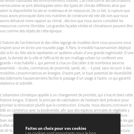
de rendre habitables des environnements hostiles. L’architecture et ses déclinaisons
vernaculaires se sont développées selon des types de climats différents ainsi que
selon la disponibilité locale en matériaux et en ressources. De ce fait, la rupture que
nous avons provoquée dans nos manières de construire est née dès lors que nous
avons dénaturé notre rapport au climat ; dès lors que nous avons considéré les
ressources comme illimitées. Les grandes façades vitrées et climatiseurs peuvent être
vus comme des objets de cette époque.
L’histoire de l’architecture et des villes regorge de modèles dont nous pouvons nous
inspirer pour en écrire une nouvelle page. À Paris, le modèle haussmannien déployé
dès la fin du XIXe siècle représente un système urbain d’une grande ingéniosité. D’une
part, la densité de la ville et l’efficacité de son maillage urbain lui confèrent une
grande « marchabilité », qui permet à chacun d’accéder à de nombreux services
essentiels – écoles, commerces de proximité, santé, etc. – à pied, sans recourir à des
mobilités consommatrices en énergies. D’autre part, le haut potentiel de réversibilité
des bâtiments haussmanniens facilite le passage d’un usage à l’autre, ce qui garantit
résilience et sobriété.
L’urbanisme climatique appelle à un changement de priorités, qui s’inscrit dans cette
histoire longue. D’abord, le principe de valorisation de l’existant doit prévaloir pour
prioriser la rénovation plutôt que la construction. Ensuite, nous devons concevoir le
bâti en cohérence avec la biodiversité, afin que des espèces animales et végétales y
trouvent refuge. La sobriété énergétique doit être placée au cœur de l’architecture :
bien isoler les fenêtres, les murs et les toitures permettrait de réduire de 32,4 % les gaz
à effet de serre en France, à l’heure où les accords de Paris préconisent une réduction
Faites un choix pour vos cookies
de 40 % d’ici 2030. Enfin, nous devons changer d’échelle. Pour penser l’architecture,
Les cookies sont importants pour le bon