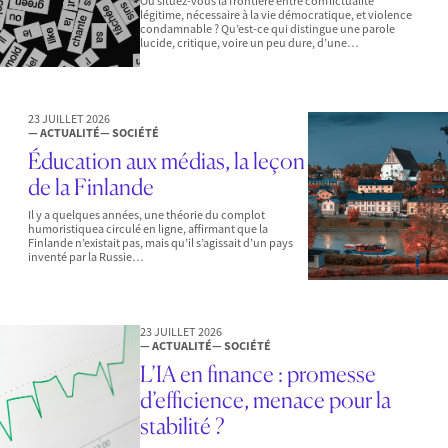
Où situez-vous la frontière entre conflictualité
légitime, nécessaire à la vie démocratique, et violence
condamnable ? Qu’est-ce qui distingue une parole
lucide, critique, voire un peu dure, d’une…
23 JUILLET 2026
— ACTUALITÉ
— SOCIÉTÉ
Éducation aux médias, la leçon
de la Finlande
Il y a quelques années, une théorie du complot
humoristiquea circulé en ligne, affirmant que la
Finlande n’existait pas, mais qu’il s’agissait d’un pays
inventé par la Russie…
23 JUILLET 2026
— ACTUALITÉ
— SOCIÉTÉ
L’IA en finance : promesse
d’efficience, menace pour la
stabilité ?