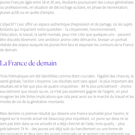
jeunes Français âgés entre 18 et 30 ans, étudiants poursuivant des cursus généralistes
ou professionnels, en situation de décrochage scolaire, en phase de réorientation,
jeunes actifs ou en quête d’emploi.
L’objectif ? Leur offrir un espace authentique d’expression et de partage, où les sujets
brûlants qui impactent notre quotidien – la citoyenneté, l’environnement,
l’éducation, le travail, la santé mentale, pour n’en citer que quelques-uns – peuvent
être discutés librement. Une ambition anime cette démarche, brosser un portrait
réaliste des enjeux auxquels les jeunes font face et esquisser les contours de la France
de demain.
La France de demain
Trois thématiques ont été identifiées comme étant cruciales : l’égalité des chances, la
santé globale, l’action citoyenne. Les résultats sont sans appel : le plus important des
résultats est le fait que plus de quatre cinquièmes – 84 % plus précisément – d’entre
eux estiment que réussir sa vie, ce n’est pas seulement gagner de l’argent, on peut
imaginer les très fortes implications que cela peut avoir sur le marché du travail et les
modes de vie de la génération montante.
Mais derrière ce premier résultat qui dessine une France souhaitée pour l’avenir, le
regard sur le monde actuel est beaucoup plus inquiétant, un jeune sur deux ne se
sent pas bien dans sa vie actuelle et a déjà cherché de l’aide, trois-quarts, – plus
précisément 74 % – des jeunes ont déjà subi du harcèlement ou une forme de
discrimination et deux tiers des jeunes interrogés ne se sentent pas représentés par