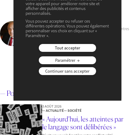
votre appareil pour améliorer notre site et
afficher des publicités et contenus
personnalisés.
Vous pouvez accepter ou refuser ces
Jean-Hervé Lorenzi
différentes opérations. Vous pouvez également
Fondateur du Cercle des économistes et Président des Rencontres
personnaliser vos choix en cliquant sur «
Économiques d’Aix-en-Provence
Paramétrer ».
VOIR SON PROFIL
Tout accepter
Helen Verryser
Directrice de l’Opération Jeunesses
Paramétrer
VOIR SON PROFIL
Continuer sans accepter
— Pour aller plus loin
3 AOÛT 2026
— ACTUALITÉ
— SOCIÉTÉ
« Aujourd’hui, les atteintes par
le langage sont délibérées »