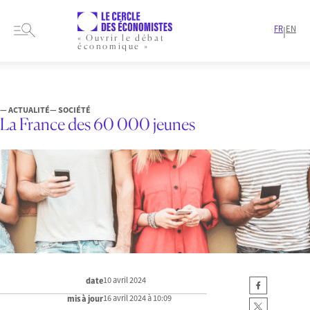
FR
EN
|
« Ouvrir le débat
économique »
HOME
ARTICLES
SOCIÉTÉ
LA FRANCE DES 60 000 JEUNES
— ACTUALITÉ
— SOCIÉTÉ
La France des 60 000 jeunes
10 avril 2024
date
16 avril 2024 à 10:09
mis à jour