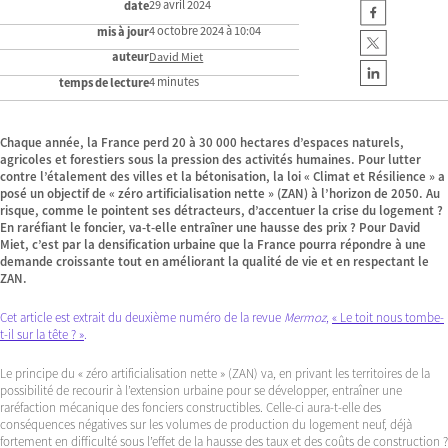
29 avril 2024
date
4 octobre 2024 à 10:04
mis à jour
auteur
David Miet
4 minutes
temps de lecture
Chaque année, la France perd 20 à 30 000 hectares d’espaces naturels,
agricoles et forestiers sous la pression des activités humaines. Pour lutter
contre l’étalement des villes et la bétonisation, la loi « Climat et Résilience » a
posé un objectif de « zéro artificialisation nette » (ZAN) à l’horizon de 2050. Au
risque, comme le pointent ses détracteurs, d’accentuer la crise du logement ?
En raréfiant le foncier, va-t-elle entraîner une hausse des prix ? Pour David
Miet, c’est par la densification urbaine que la France pourra répondre à une
demande croissante tout en améliorant la qualité de vie et en respectant le
ZAN.
Cet article est extrait du deuxième numéro de la revue
Mermoz
,
« Le toit nous tombe-
t-il sur la tête ? »
.
Le principe du « zéro artificialisation nette » (ZAN) va, en privant les territoires de la
possibilité de recourir à l’extension urbaine pour se développer, entraîner une
raréfaction mécanique des fonciers constructibles. Celle-ci aura-t-elle des
conséquences négatives sur les volumes de production du logement neuf, déjà
fortement en difficulté sous l’effet de la hausse des taux et des coûts de construction ?