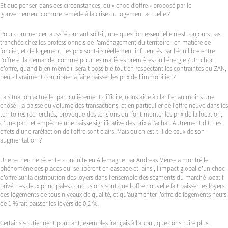
Et que penser, dans ces circonstances, du « choc d’offre » proposé par le
gouvernement comme remède à la crise du logement actuelle ?
Pour commencer, aussi étonnant soit-il, une question essentielle n’est toujours pas
tranchée chez les professionnels de l’aménagement du territoire : en matière de
foncier, et de logement, les prix sont-ils réellement influencés par l’équilibre entre
l’offre et la demande, comme pour les matières premières ou l’énergie ? Un choc
d’offre, quand bien même il serait possible tout en respectant les contraintes du ZAN,
peut-il vraiment contribuer à faire baisser les prix de l’immobilier ?
La situation actuelle, particulièrement difficile, nous aide à clarifier au moins une
chose : la baisse du volume des transactions, et en particulier de l’offre neuve dans les
territoires recherchés, provoque des tensions qui font monter les prix de la location,
d’une part, et empêche une baisse significative des prix à l’achat. Autrement dit : les
effets d’une raréfaction de l’offre sont clairs. Mais qu’en est-t-il de ceux de son
augmentation ?
Une recherche récente, conduite en Allemagne par Andreas Mense a montré le
phénomène des places qui se libèrent en cascade et, ainsi, l’impact global d’un choc
d’offre sur la distribution des loyers dans l’ensemble des segments du marché locatif
privé. Les deux principales conclusions sont que l’offre nouvelle fait baisser les loyers
des logements de tous niveaux de qualité, et qu’augmenter l’offre de logements neufs
de 1 % fait baisser les loyers de 0,2 %.
Certains soutiennent pourtant, exemples français à l’appui, que construire plus