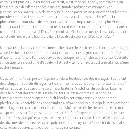
entraînerait plus de « spéculation » et ferait, ainsi, monter les prix, comme on a pu
l’observer ces dernières années dans des grandes métropoles comme Lyon,
Montpellier ou Bordeaux. Mais c’est oublier de se poser les deux questions suivantes :
premièrement, la demande sur ces territoires n’a-t-elle pas, sous les effets du
phénomène – mondial – de métropolisation, tout simplement grandi plus vite que
l’offre, quand bien même cette dernière aurait été perçue comme importante dans le
référentiel franco-français ? Deuxièmement, achète-t-on la même chose lorsque l’on
achète un mètre carré habitable dans le centre de Lyon en 2000 et en 2020 ?
Une partie de la hausse des prix immobiliers dans les secteurs qui construisent est liée
aux effets bénéfiques de l’intensification urbaine : une augmentation du nombre
d’habitants améliore l’offre de service et d’équipement, amélioration qui se répercute
sur ce que l’on a coutume d’appeler « l’attractivité » d’un secteur, d’une ville, ou d’une
agglomération.
Or, au sein même du poste « logement » dans les dépenses des ménages, il convient
de distinguer la valeur du logement en lui-même de celle de son emplacement, qui
est sans doute la cause d’une part importante de l’évolution du poids du logement
dans le budget des Français. En réalité, tout se passe comme si le choix de
l’emplacement de son logement était l’équivalent d’une sorte « d’abonnement
physique » à l’ensemble des opportunités aisément accessibles depuis l’emplacement
de ce logement. Derrière la notion d’attractivité, se cache ainsi le service réel rendu
aux personnes par l’organisation de l’espace et l’aménagement du territoire, et que
ces dernières sont prêtes à payer relativement cher : un accès libre, aisé et rapide à
des dizaines de milliers d’emplois potentiels, à une myriade d’opportunités sociales,
culturelles, de services, d’équipements, de rencontres.