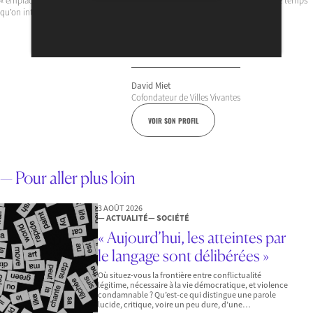
« emplacement » ou « abonnement au cadre de vie » qui augmente en même temps
qu’on intensifie le territoire.
David Miet
Cofondateur de Villes Vivantes
VOIR SON PROFIL
— Pour aller plus loin
3 AOÛT 2026
— ACTUALITÉ
— SOCIÉTÉ
« Aujourd’hui, les atteintes par
le langage sont délibérées »
Où situez-vous la frontière entre conflictualité
légitime, nécessaire à la vie démocratique, et violence
condamnable ? Qu’est-ce qui distingue une parole
lucide, critique, voire un peu dure, d’une…