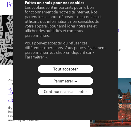
Faites un choix pour vos cookies
— Pour aller plus loin
Les cookies sont importants pour le bon
fonctionnement de notre site internet. Nos
partenaires et nous déposons des cookies et
3 AOÛT 2026
utilisons des informations non sensibles de
— ACTUALITÉ
— SOCIÉTÉ
votre appareil pour améliorer notre site et
« Aujourd’hui, les atteintes par
afficher des publicités et contenus
personnalisés.
le langage sont délibérées »
Vous pouvez accepter ou refuser ces
Où situez-vous la frontière entre conflictualité
différentes opérations. Vous pouvez également
légitime, nécessaire à la vie démocratique, et violence
personnaliser vos choix en cliquant sur «
condamnable ? Qu’est-ce qui distingue une parole
Paramétrer ».
lucide, critique, voire un peu dure, d’une…
Tout accepter
23 JUILLET 2026
Paramétrer
— ACTUALITÉ
— SOCIÉTÉ
Éducation aux médias, la leçon
Continuer sans accepter
de la Finlande
Il y a quelques années, une théorie du complot
humoristiquea circulé en ligne, affirmant que la
Finlande n’existait pas, mais qu’il s’agissait d’un pays
inventé par la Russie…