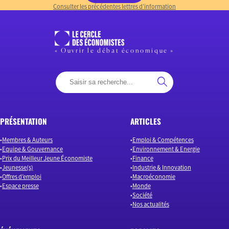
Consulter les précédentes lettres d’information
« Ouvrir le débat économique »
PRÉSENTATION
ARTICLES
Membres & Auteurs
Emploi & Compétences
Equipe & Gouvernance
Environnement & Energie
Prix du Meilleur Jeune Économiste
Finance
Jeunesse(s)
Industrie & Innovation
Offres d’emploi
Macroéconomie
Espace presse
Monde
Société
Nos actualités