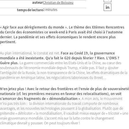
auteur
Christian de Boissieu
2 minutes
temps de lecture
« Agir face aux dérèglements du monde ». Le thème des XXèmes Rencontres
du Cercle des économistes ce week-end à Paris avait été choisi à l’automne
dernier. La pandémie et ses effets économiques le rendent encore plus
pertinent.
Au plan international, le constat est net.
Face au Covid 19, la gouvernance
mondiale a été inexistante. Qu’a fait le G20 depuis février ? Rien. L’OMS ?
Guère plus.
La guerre commerciale entre les Etats-Unis et la Chine, au cœur des
soubresauts de l’économie mondiale depuis Trump, n’aide pas. Il faut y ajouter
l’ambiguïté de la Russie, la non-transparence de la Chine, les effets dramatiques de la
pandémie en Amérique latine, les négociations laborieuses du Brexit…
N’en jetez plus ! Avec le retour des frontières et l’envie de plus de souveraineté
nationale (cf. les premières mesures en faveur des relocalisations), on voit
s’amorcer des fragments de « démondialisation »
. A mon avis, le mouvement
n’ira pas très loin : la division internationale du travail comporte de nombreux
avantages, et les nouvelles technologies poussent à la globalisation. Plutôt que de
prétendre « détricoter » la mondialisation, il vaudrait mieux essayer de « tricoter » une
vraie gouvernance mondiale. L’accent mis sur la lutte contre le changement
climatique devrait y pousser. On peut toujours rêver !