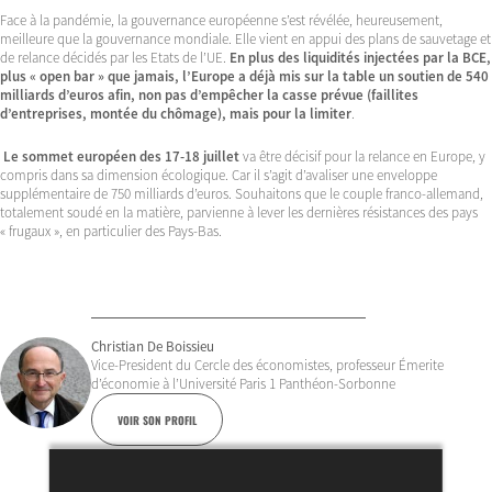
Face à la pandémie, la gouvernance européenne s’est révélée, heureusement,
meilleure que la gouvernance mondiale. Elle vient en appui des plans de sauvetage et
de relance décidés par les Etats de l’UE.
En plus des liquidités injectées par la BCE,
plus « open bar » que jamais, l’Europe a déjà mis sur la table un soutien de 540
milliards d’euros afin, non pas d’empêcher la casse prévue (faillites
d’entreprises, montée du chômage), mais pour la limiter
.
Le sommet européen des 17-18 juillet
va être décisif pour la relance en Europe, y
compris dans sa dimension écologique. Car il s’agit d’avaliser une enveloppe
supplémentaire de 750 milliards d’euros. Souhaitons que le couple franco-allemand,
totalement soudé en la matière, parvienne à lever les dernières résistances des pays
« frugaux », en particulier des Pays-Bas.
Christian De Boissieu
Vice-President du Cercle des économistes, professeur Émerite
d’économie à l’Université Paris 1 Panthéon-Sorbonne
VOIR SON PROFIL