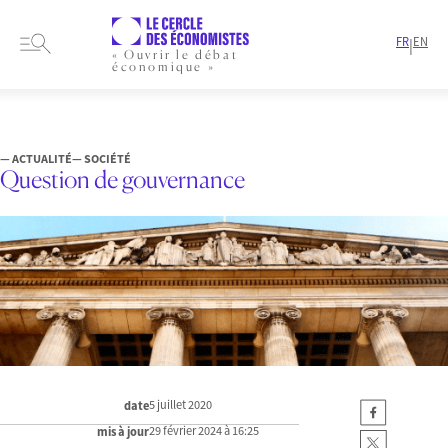
FR
EN
|
« Ouvrir le débat
économique »
HOME
ARTICLES
SOCIÉTÉ
QUESTION DE GOUVERNANCE
— ACTUALITÉ
— SOCIÉTÉ
Question de gouvernance
5 juillet 2020
date
29 février 2024 à 16:25
mis à jour