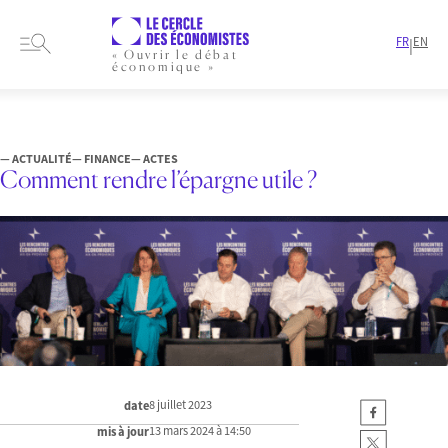
FR
EN
|
« Ouvrir le débat
économique »
HOME
FORMATS
ACTES
COMMENT RENDRE L’ÉPARGNE UTILE ?
— ACTUALITÉ
— FINANCE
— ACTES
Comment rendre l’épargne utile ?
8 juillet 2023
date
13 mars 2024 à 14:50
mis à jour