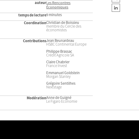
auteur
Les Rencontres
Économiques
9 minutes
temps de lecture
Christian de Boissieu
Coordination
membre du Cercle des
économistes
Jean Beunardeau
Contributions
HSBC Continental Europe
Philippe Brassac
Crédit Agricole SA
Claire Chabrier
France Invest
Emmanuel Goldstein
Morgan Stanley
Grégoire Sentilhes
Nextstage
Anne de Guigné
Modération
Le Figaro Economie