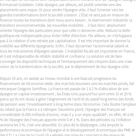
Emmanuel Goldstein. Cette épargne, par ailleurs, est plutôt orientée vers des
placements sans risque. Or pour rendre l’épargne utile, il faut l’orienter vers les
grandes transformations dont la société a besoin. L’État ne sera pas en mesure de
financer toutes les transitions dont nous avons besoin : le réarmement industriel, la
transition environnementale, les nouvelles mobilités… il faut donc absolument
orienter l’épargne des particuliers pour que celle-ci devienne utile. Réduire la dette
publique est indispensable pour éviter l’effet d’éviction. Par ailleurs, on n’échappera
pas à la création d’une retraite par capitalisation. Il est très important de donner la
visibilité aux différents épargnants. Enfin, il faut dynamiser l’actionnariat salarié et
tous les mécanismes d’épargne salariale. L’instabilité fiscale est importante en France,
et il est indispensable de rétablir stabilité et confiance. La solution est de faire
converger les dispositifs techniques et l’embarquement des citoyens dans une vraie
vision de la transformation de la société, par le déploiement de leur épargne utile.
Depuis 10 ans, on assiste au niveau mondial à une bascule progressive du
financement de l’économie réelle, des marchés boursiers vers les marchés privés, fait
remarquer Grégoire Sentilhes. La France est passée de 1 à 2 % d’allocation de son
épargne en capital-investissement ; les États-Unis aujourd’hui sont entre 15 et 20 %
parce qu’ils ont réussi à gérer l’alignement de l’actif et du passif long terme des fonds
de pension avec l’investissement à long terme dans l’économie. Cela illustre l’ampleur
du retard que la France a à rattraper. Deuxième point, l’épargne des Français est
considérable (6 000 milliards d’euros), mais il y a un enjeu qualitatif ; en effet, 40 à 45
% de l’épargne des Français apporte entre 0 et 1 %. Dans des périodes où l’inflation
avoisine les 5 %, c’est une absurdité. En plus de la désépargne, cela ampute la
performance économique de l’épargne et le développement économique des PME et
des ETI. La crise de la Covid-19 a généré une prise de conscience des enjeux de