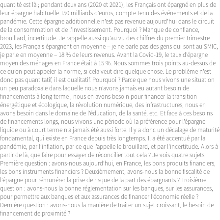
quantité est là ; pendant deux ans (2020 et 2021), les Français ont épargné en plus de
leur épargne habituelle 150 milliards d’euros, compte tenu des événements et de la
pandémie. Cette épargne additionnelle n’est pas revenue aujourd’hui dans le circuit
de la consommation et de l’investissement. Pourquoi ? Manque de confiance,
brouillard, incertitude. Je rappelle aussi qu’au vu des chiffres du premier trimestre
2023, les Français épargnent en moyenne – je ne parle pas des gens qui sont au SMIC,
je parle en moyenne – 18 % de leurs revenus. Avant la Covid-19, le taux d’épargne
moyen des ménages en France était à 15 %. Nous sommes trois points au-dessus de
ce qu’on peut appeler la norme, si cela veut dire quelque chose. Le problème n’est
donc pas quantitatif, il est qualitatif. Pourquoi ? Parce que nous vivons une situation
un peu paradoxale dans laquelle nous n’avons jamais eu autant besoin de
financements à long terme ; nous en avons besoin pour financer la transition
énergétique et écologique, la révolution numérique, des infrastructures, nous en
avons besoin dans le domaine de l’éducation, de la santé, etc. Et face à ces besoins
de financements longs, nous vivons une période où la préférence pour l’épargne
liquide ou à court terme n’a jamais été aussi forte. Il y a donc un décalage de maturité
fondamental, qui existe en France depuis très longtemps. Il a été accentué par la
pandémie, par l’inflation, par ce que j’appelle le brouillard, et par l’incertitude. Alors à
partir de là, que faire pour essayer de réconcilier tout cela ? Je vois quatre sujets.
Première question : avons-nous aujourd’hui, en France, les bons produits financiers,
les bons instruments financiers ? Deuxièmement, avons-nous la bonne fiscalité de
l’épargne pour rémunérer la prise de risque de la part des épargnants ? Troisième
question : avons-nous la bonne réglementation sur les banques, sur les assurances,
pour permettre aux banques et aux assurances de financer l’économie réelle ?
Dernière question : avons-nous la manière de traiter un sujet croissant, le besoin de
financement de proximité ?