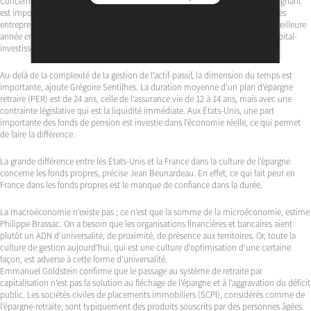
Concernent les investissements de long terme, la pédagogie vis-à-vis de l’épargnant
est importante, souligne Claire Chabrier. La Covid-19 a changé l’état d’esprit des
entrepreneurs qui n’avaient pas forcément ouvert leur capital. 2022 a été la meilleure
année en termes de nombre de sociétés accompagnées par les acteurs du capital-
investissement.
Au-delà de la complexité de la gestion de l’actif-passif, la dimension du temps est
importante, ajoute Grégoire Sentilhes. La duration moyenne d’un plan d’épargne
retraire (PER) est de 24 ans, celle de l’assurance vie de 12 à 14 ans, mais avec une
contrainte législative qui est la liquidité immédiate. Aux États-Unis, une part
importante des fonds de pension est investie dans l’économie réelle, ce qui permet
de faire la différence.
La grande différence entre les États-Unis et la France dans la culture de l’épargne
concerne les fonds propres, précise Jean Beunardeau. En effet, ce qui fait peur en
France dans les fonds propres est le manque de confiance dans la durée.
La macroéconomie n’existe pas ; ce n’est que la somme de la microéconomie, estime
Philippe Brassac. On a besoin que les organisations financières et bancaires aient
plutôt un ADN d’universalité, de proximité, de présence aux territoires. Or, toute la
culture de gestion aujourd’hui, qui est une culture d’optimisation d’une certaine
façon, est adverse à cette forme d’universalité.
Emmanuel Goldstein confirme que le passage au système de retraite par
capitalisation n’est pas la solution au fléchage de l’épargne et à l’aggravation du déficit
public. Les sociétés civiles de placements immobiliers (SCPI), considérés comme de
l’épargne-retraite, sont typiquement des produits souscrits par des personnes âgées