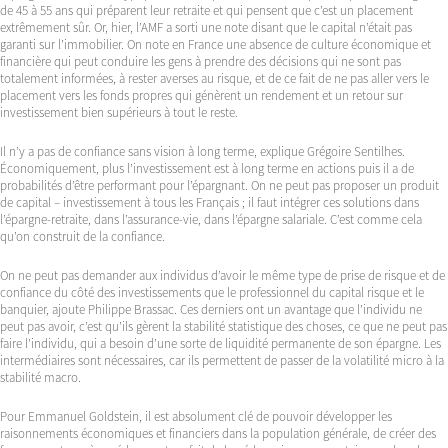
de 45 à 55 ans qui préparent leur retraite et qui pensent que c’est un placement
extrêmement sûr. Or, hier, l’AMF a sorti une note disant que le capital n’était pas
garanti sur l’immobilier. On note en France une absence de culture économique et
financière qui peut conduire les gens à prendre des décisions qui ne sont pas
totalement informées, à rester averses au risque, et de ce fait de ne pas aller vers le
placement vers les fonds propres qui génèrent un rendement et un retour sur
investissement bien supérieurs à tout le reste.
Il n’y a pas de confiance sans vision à long terme, explique Grégoire Sentilhes.
Économiquement, plus l’investissement est à long terme en actions puis il a de
probabilités d’être performant pour l’épargnant. On ne peut pas proposer un produit
de capital – investissement à tous les Français ; il faut intégrer ces solutions dans
l’épargne-retraite, dans l’assurance-vie, dans l’épargne salariale. C’est comme cela
qu’on construit de la confiance.
On ne peut pas demander aux individus d’avoir le même type de prise de risque et de
confiance du côté des investissements que le professionnel du capital risque et le
banquier, ajoute Philippe Brassac. Ces derniers ont un avantage que l’individu ne
peut pas avoir, c’est qu’ils gèrent la stabilité statistique des choses, ce que ne peut pas
faire l’individu, qui a besoin d’une sorte de liquidité permanente de son épargne. Les
intermédiaires sont nécessaires, car ils permettent de passer de la volatilité micro à la
stabilité macro.
Pour Emmanuel Goldstein, il est absolument clé de pouvoir développer les
raisonnements économiques et financiers dans la population générale, de créer des