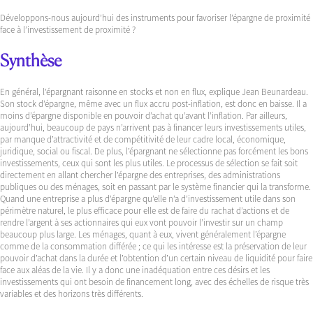
Développons-nous aujourd’hui des instruments pour favoriser l’épargne de proximité
face à l’investissement de proximité ?
Synthèse
En général, l’épargnant raisonne en stocks et non en flux, explique Jean Beunardeau.
Son stock d’épargne, même avec un flux accru post-inflation, est donc en baisse. Il a
moins d’épargne disponible en pouvoir d’achat qu’avant l’inflation. Par ailleurs,
aujourd’hui, beaucoup de pays n’arrivent pas à financer leurs investissements utiles,
par manque d’attractivité et de compétitivité de leur cadre local, économique,
juridique, social ou fiscal. De plus, l’épargnant ne sélectionne pas forcément les bons
investissements, ceux qui sont les plus utiles. Le processus de sélection se fait soit
directement en allant chercher l’épargne des entreprises, des administrations
publiques ou des ménages, soit en passant par le système financier qui la transforme.
Quand une entreprise a plus d’épargne qu’elle n’a d’investissement utile dans son
périmètre naturel, le plus efficace pour elle est de faire du rachat d’actions et de
rendre l’argent à ses actionnaires qui eux vont pouvoir l’investir sur un champ
beaucoup plus large. Les ménages, quant à eux, vivent généralement l’épargne
comme de la consommation différée ; ce qui les intéresse est la préservation de leur
pouvoir d’achat dans la durée et l’obtention d’un certain niveau de liquidité pour faire
face aux aléas de la vie. Il y a donc une inadéquation entre ces désirs et les
investissements qui ont besoin de financement long, avec des échelles de risque très
variables et des horizons très différents.