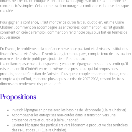
forums neutres où on éduque et on fait de la pédagogie sur un certain nombre de
concepts très simples. Cela permettra d’encourager la confiance et la prise de risque
calculée.
Pour gagner la confiance, il faut montrer ce qu’on fait au quotidien, estime Claire
Chabrier : comment on accompagne les entreprises, comment on les fait grandir,
comment on crée de l’emploi, comment on rend notre pays plus fort en termes de
souveraineté.
En France, le problème de la confiance ne se pose pas tant vis-à-vis des institutions
financières que vis-à-vis de l’avenir à long terme du pays, compte tenu de la situation
macro et de la dette publique, ajoute Jean Beunardeau.
La confiance passe par la transparence ; en outre l’épargnant ne doit pas sentir qu’il
existe un conflit d’intérêt entre lui-même et le prestataire qui lui propose des
produits, conclut Christian de Boissieu. Plus que le couple rendement-risque, ce qui
compte aujourd’hui, et encore plus depuis la crise de 2007-2008, ce sont les trois
dimensions rendement-risque-liquidité.
Propositions
Investir l’épargne en phase avec les besoins de l’économie (Claire Chabrier).
Accompagner les entreprises non-cotées dans la transition vers une
croissance verte et durable (Claire Chabrier).
Orienter l’épargne des particuliers vers l’économie productive des territoires,
des PME et des ETI (Claire Chabrier).