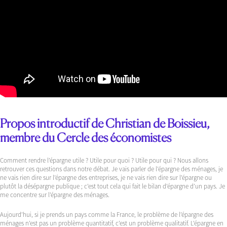
Propos introductif de Christian de Boissieu,
membre du Cercle des économistes
Comment rendre l’épargne utile ? Utile pour quoi ? Utile pour qui ? Nous allons
retrouver ces questions dans notre débat. Je vais parler de l’épargne des ménages, je
ne vais rien dire sur l’épargne des entreprises, je ne vais rien dire sur l’épargne ou
plutôt la désépargne publique ; c’est tout cela qui fait le bilan d’épargne d’un pays. Je
me concentre sur l’épargne des ménages.
Aujourd’hui, si je prends un pays comme la France, le problème de l’épargne des
ménages n’est pas un problème quantitatif, c’est un problème qualitatif. L’épargne en