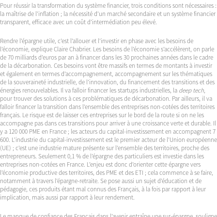
Pour réussir la transformation du système financier, trois conditions sont nécessaires :
la maîtrise de l’inflation ; la nécessité d’un marché secondaire et un système financier
transparent, efficace avec un coût d’intermédiation peu élevé.
Rendre l’épargne utile, c’est l’allouer et l’investir en phase avec les besoins de
l’économie, explique Claire Chabrier. Les besoins de l’économie s’accélèrent, on parle
de 70 milliards d’euros par an à financer dans les 30 prochaines années dans le cadre
de la décarbonation. Ces besoins vont être massifs en termes de montants à investir
et également en termes d’accompagnement, accompagnement sur les thématiques
de la souveraineté industrielle, de l’innovation, du financement des transitions et des
énergies renouvelables. Il va falloir financer les startups industrielles, la
deep tech
,
pour trouver des solutions à ces problématiques de décarbonation. Par ailleurs, il va
falloir financer la transition dans l’ensemble des entreprises non-cotées des territoires
français. Le risque est de laisser ces entreprises sur le bord de la route si on ne les
accompagne pas dans ces transitions pour arriver à une croissance verte et durable. Il
y a 120 000 PME en France ; les acteurs du capital-investissement en accompagnent 7
600. L’industrie du capital-investissement est le premier acteur de l’Union européenne
(UE) ; c’est une industrie mature présente sur l’ensemble des territoires, proche des
entrepreneurs. Seulement 0,1 % de l’épargne des particuliers est investie dans les
entreprises non-cotées en France. L’enjeu est donc d’orienter cette épargne vers
l’économie productive des territoires, des PME et des ETI ; cela commence à se faire,
notamment à travers l’épargne-retraite. Se pose aussi un sujet d’éducation et de
pédagogie, ces produits étant mal connus des Français, à la fois par rapport à leur
implication, mais aussi par rapport à leur rendement.
Le manque de confiance des Français dans l’avenir entraîne une sur-épargne, souligne