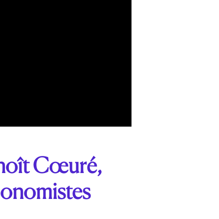
enoît Cœuré,
conomistes