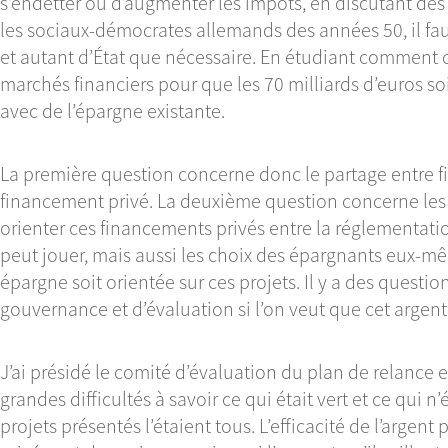
s’endetter ou d’augmenter les impôts, en discutant des
les sociaux-démocrates allemands des années 50, il fa
et autant d’État que nécessaire. En étudiant comment
marchés financiers pour que les 70 milliards d’euros so
avec de l’épargne existante.
La première question concerne donc le partage entre 
financement privé. La deuxième question concerne les
orienter ces financements privés entre la réglementation, 
peut jouer, mais aussi les choix des épargnants eux-mêm
épargne soit orientée sur ces projets. Il y a des question
gouvernance et d’évaluation si l’on veut que cet argent
J’ai présidé le comité d’évaluation du plan de relance 
grandes difficultés à savoir ce qui était vert et ce qui n’é
projets présentés l’étaient tous. L’efficacité de l’argent p