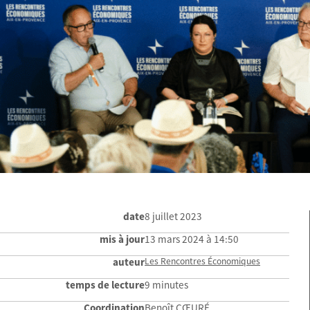
date
8 juillet 2023
mis à jour
13 mars 2024 à 14:50
auteur
Les Rencontres Économiques
temps de lecture
9 minutes
Coordination
Benoît CŒURÉ