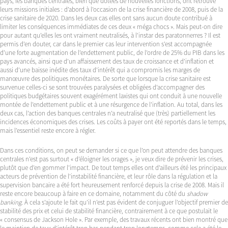
pays, les banques centrales, bien que dotées de nouvelles fonctions, ont retrouvé
leurs missions initiales : d’abord à l’occasion de la crise financière de 2008, puis de la
crise sanitaire de 2020. Dans les deux cas elles ont sans aucun doute contribué à
limiter les conséquences immédiates de ces deux « méga chocs ». Mais peut-on dire
pour autant qu’elles les ont vraiment neutralisés, à l’instar des paratonnerres ? Il est
permis d’en douter, car dans le premier cas leur intervention s’est accompagnée
d’une forte augmentation de l’endettement public, de l’ordre de 25% du PIB dans les
pays avancés, ainsi que d’un affaissement des taux de croissance et d’inflation et
aussi d’une baisse inédite des taux d’intérêt qui a compromis les marges de
manœuvre des politiques monétaires. De sorte que lorsque la crise sanitaire est
survenue celles-ci se sont trouvées paralysées et obligées d’accompagner des
politiques budgétaires souvent exagérément laxistes qui ont conduit à une nouvelle
montée de l’endettement public et à une résurgence de l’inflation. Au total, dans les
deux cas, l’action des banques centrales n’a neutralisé que (très) partiellement les
incidences économiques des crises. Les coûts à payer ont été reportés dans le temps,
mais l’essentiel reste encore à régler.
Dans ces conditions, on peut se demander si ce que l’on peut attendre des banques
centrales n’est pas surtout « d’éloigner les orages », je veux dire de prévenir les crises,
plutôt que d’en gommer l’impact. De tout temps elles ont d’ailleurs été les principaux
acteurs de prévention de l’instabilité financière, et leur rôle dans la régulation et la
supervision bancaire a été fort heureusement renforcé depuis la crise de 2008. Mais il
reste encore beaucoup à faire en ce domaine, notamment du côté du
shadow
banking.
À cela s’ajoute le fait qu’il n’est pas évident de conjuguer l’objectif premier de
stabilité des prix et celui de stabilité financière, contrairement à ce que postulait le
« consensus de Jackson Hole ». Par exemple, des travaux récents ont bien montré que