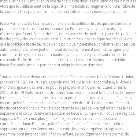
mais elles ne peuvent jouer un rôle de chef de file dans la résolution de ces difficultés.
Alors que le vieillissement de la population mondiale et l’augmentation très faible de
la productivité depuis la crise financière constituent deux chocs appelés à durer.
Pablo Hernandez De Cos insiste sur le rôle de la politique fiscale qui cherche à être
prudente depuis de nombreuses années en Europe. Les gouvernements, qui
n’arrivent pas à contrôler les déficits, évitent en effet de mettre en place des politiques
fiscales procycliques et placent ainsi leurs attentes sur la politique monétaire. Alors
que la politique fiscale devrait aider la politique monétaire à combattre les crises. Les
autorités monétaires exigent un niveau de capital minimal pour les banques pour
combattre des cycles financiers chaotiques, les capitaux permettant d’éviter de
restreindre l’offre de crédit. La politique fiscale et les outils favorisant la stabilité
financière semblent plus pertinents et adaptés dans ce domaine.
Toutes les crises se dénouent de manière différente, observe Mario Centeno. L’Union
Européenne (UE) assure la plus grande stabilité sur le plan économique, à l’échelle
mondiale, grâce à des mesures pour se préparer et anticiper les futures crises. En
2019, 14 des 19 États membres de la zone euro avaient atteint les objectifs de moyen
terme en matière de politique fiscale en augmentant les réserves afin de réduire les
risques, grâce à une meilleure intégration au sein de l’UE. Politiques monétaire et
fiscale ont fonctionné de manière coordonnée en Europe – ce qui n’était pas le cas
auparavant et ce qui donne une position de force à l’Europe – sur laquelle il s’agit de
s’appuyer. Même si une plus grande intégration encore semble nécessaire, en
complétant l’Union Bancaire, grâce à un système de dépôts européens efficace,
s’appuyant sur une confiance mutuelle entre les pays européens, en agissant
ensemble pour lutter contre l’inflation néfaste. La politique monétaire permet de