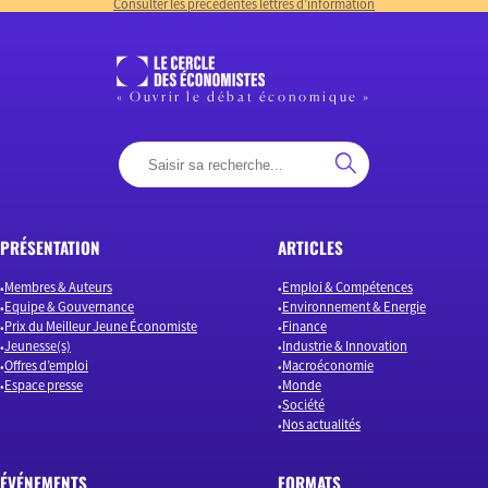
Consulter les précédentes lettres d’information
« Ouvrir le débat économique »
PRÉSENTATION
ARTICLES
Membres & Auteurs
Emploi & Compétences
Equipe & Gouvernance
Environnement & Energie
Prix du Meilleur Jeune Économiste
Finance
Jeunesse(s)
Industrie & Innovation
Offres d’emploi
Macroéconomie
Espace presse
Monde
Société
Nos actualités
ÉVÉNEMENTS
FORMATS