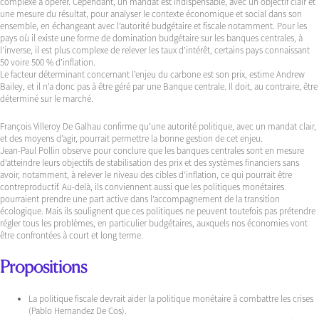
complexe à opérer. Cependant, un mandat est indispensable, avec un objectif clair et
une mesure du résultat, pour analyser le contexte économique et social dans son
ensemble, en échangeant avec l’autorité budgétaire et fiscale notamment. Pour les
pays où il existe une forme de domination budgétaire sur les banques centrales, à
l’inverse, il est plus complexe de relever les taux d’intérêt, certains pays connaissant
50 voire 500 % d’inflation.
Le facteur déterminant concernant l’enjeu du carbone est son prix, estime Andrew
Bailey, et il n’a donc pas à être géré par une Banque centrale. Il doit, au contraire, être
déterminé sur le marché.
François Villeroy De Galhau confirme qu’une autorité politique, avec un mandat clair,
et des moyens d’agir, pourrait permettre la bonne gestion de cet enjeu.
Jean-Paul Pollin observe pour conclure que les banques centrales sont en mesure
d’atteindre leurs objectifs de stabilisation des prix et des systèmes financiers sans
avoir, notamment, à relever le niveau des cibles d’inflation, ce qui pourrait être
contreproductif. Au-delà, ils conviennent aussi que les politiques monétaires
pourraient prendre une part active dans l’accompagnement de la transition
écologique. Mais ils soulignent que ces politiques ne peuvent toutefois pas prétendre
régler tous les problèmes, en particulier budgétaires, auxquels nos économies vont
être confrontées à court et long terme.
Propositions
La politique fiscale devrait aider la politique monétaire à combattre les crises
(Pablo Hernandez De Cos).