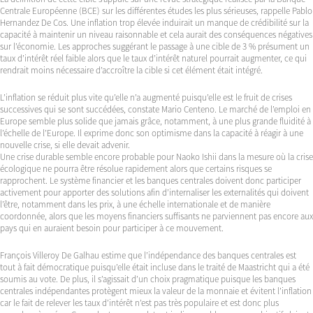
Centrale Européenne (BCE) sur les différentes études les plus sérieuses, rappelle Pablo
Hernandez De Cos. Une inflation trop élevée induirait un manque de crédibilité sur la
capacité à maintenir un niveau raisonnable et cela aurait des conséquences négatives
sur l’économie. Les approches suggérant le passage à une cible de 3 % présument un
taux d’intérêt réel faible alors que le taux d’intérêt naturel pourrait augmenter, ce qui
rendrait moins nécessaire d’accroître la cible si cet élément était intégré.
L’inflation se réduit plus vite qu’elle n’a augmenté puisqu’elle est le fruit de crises
successives qui se sont succédées, constate Mario Centeno. Le marché de l’emploi en
Europe semble plus solide que jamais grâce, notamment, à une plus grande fluidité à
l’échelle de l’Europe. Il exprime donc son optimisme dans la capacité à réagir à une
nouvelle crise, si elle devait advenir.
Une crise durable semble encore probable pour Naoko Ishii dans la mesure où la crise
écologique ne pourra être résolue rapidement alors que certains risques se
rapprochent. Le système financier et les banques centrales doivent donc participer
activement pour apporter des solutions afin d’internaliser les externalités qui doivent
l’être, notamment dans les prix, à une échelle internationale et de manière
coordonnée, alors que les moyens financiers suffisants ne parviennent pas encore aux
pays qui en auraient besoin pour participer à ce mouvement.
François Villeroy De Galhau estime que l’indépendance des banques centrales est
tout à fait démocratique puisqu’elle était incluse dans le traité de Maastricht qui a été
soumis au vote. De plus, il s’agissait d’un choix pragmatique puisque les banques
centrales indépendantes protègent mieux la valeur de la monnaie et évitent l’inflation
car le fait de relever les taux d’intérêt n’est pas très populaire et est donc plus