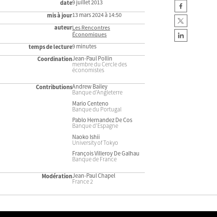
9 juillet 2013
date
13 mars 2024 à 14:50
mis à jour
auteur
Les Rencontres
Économiques
9 minutes
temps de lecture
Jean-Paul Pollin
Coordination
membre du Cercle des
économistes
Andrew Bailey
Contributions
Banque d’Angleterre
Mario Centeno
Banque du Portugal
Pablo Hernandez De Cos
Banque d’Espagne
Naoko Ishii
University of Tokyo
François Villeroy De Galhau
Banque de France
Jean-Paul Chapel
Modération
France 2