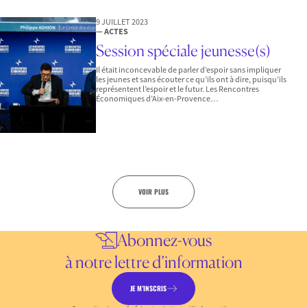
9 JUILLET 2023
— ACTES
Session spéciale jeunesse(s)
Il était inconcevable de parler d’espoir sans impliquer
les jeunes et sans écouter ce qu’ils ont à dire, puisqu’ils
représentent l’espoir et le futur. Les Rencontres
Économiques d’Aix-en-Provence…
VOIR PLUS
Abonnez-vous
à notre lettre d’information
JE M’INSCRIS