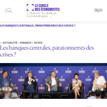
FR
EN
|
« Ouvrir le débat
économique »
HOME
FORMATS
ACTES
LES BANQUES CENTRALES, PARATONNERRES DES CRISES ?
— ACTUALITÉ
— FINANCE
— ACTES
Les banques centrales, paratonnerres des
crises ?