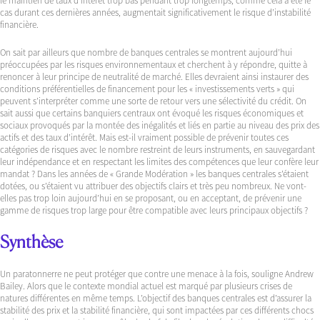
le maintien de taux d’intérêt trop bas pendant trop longtemps, comme cela a été le
cas durant ces dernières années, augmentait significativement le risque d’instabilité
financière.
On sait par ailleurs que nombre de banques centrales se montrent aujourd’hui
préoccupées par les risques environnementaux et cherchent à y répondre, quitte à
renoncer à leur principe de neutralité de marché. Elles devraient ainsi instaurer des
conditions préférentielles de financement pour les « investissements verts » qui
peuvent s’interpréter comme une sorte de retour vers une sélectivité du crédit. On
sait aussi que certains banquiers centraux ont évoqué les risques économiques et
sociaux provoqués par la montée des inégalités et liés en partie au niveau des prix des
actifs et des taux d’intérêt. Mais est-il vraiment possible de prévenir toutes ces
catégories de risques avec le nombre restreint de leurs instruments, en sauvegardant
leur indépendance et en respectant les limites des compétences que leur confère leur
mandat ? Dans les années de « Grande Modération » les banques centrales s’étaient
dotées, ou s’étaient vu attribuer des objectifs clairs et très peu nombreux. Ne vont-
elles pas trop loin aujourd’hui en se proposant, ou en acceptant, de prévenir une
gamme de risques trop large pour être compatible avec leurs principaux objectifs ?
Synthèse
Un paratonnerre ne peut protéger que contre une menace à la fois, souligne Andrew
Bailey. Alors que le contexte mondial actuel est marqué par plusieurs crises de
natures différentes en même temps. L’objectif des banques centrales est d’assurer la
stabilité des prix et la stabilité financière, qui sont impactées par ces différents chocs