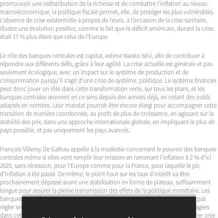
promouvoir une redistribution de la richesse et de combattre l’inflation au niveau
macroéconomique, la politique fiscale permet, elle, de protéger les plus vulnérables.
L’absence de crise existentielle à propos de l’euro, à l’occasion de la crise sanitaire,
illustre une évolution positive, comme le fait que le déficit américain, durant la crise,
était 17 % plus élevé que celui de l’Europe.
Le rôle des banques centrales est capital, estime Naoko Ishii, afin de contribuer à
répondre aux différents défis, grâce à leur agilité. La crise actuelle est générale et pas
seulement écologique, avec un impact sur le système de production et de
consommation puisqu’il s’agit d’une crise de système, politique. Le système financier
peut donc jouer un rôle dans cette transformation verte, sur tous les plans, et les
banques centrales œuvrent en ce sens depuis des années déjà, en créant des outils
adaptés en nombre. Leur mandat pourrait être encore élargi pour accompagner cette
transition de manière coordonnée, au profit de plus de croissance, en agissant sur la
stabilité des prix, dans une approche internationale globale, en impliquant le plus de
pays possible, et pas uniquement les pays avancés.
François Villeroy De Galhau appelle à la modestie concernant le pouvoir des banques
centrales même si elles vont remplir leur mission en ramenant l’inflation à 2 % d’ici
2025, sans récession, pour l’Europe comme pour la France, pour laquelle le pic
d’inflation a été passé. De même, le point haut sur les taux d’intérêt va être
prochainement dépassé avant une stabilisation en forme de plateau, suffisamment
longue pour assurer la pleine transmission des effets de la politique monétaire. Les
banques centrales ne peuvent pas tout faire et, par exemple, elles ne peuvent pas
régler seules la crise de la dette ou la crise climatique, même si elles sont engagées
dans cette démarche, comme l’illustre le réseau pour verdir le système financier créé