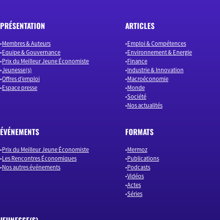
PRÉSENTATION
ARTICLES
Membres & Auteurs
Emploi & Compétences
Equipe & Gouvernance
Environnement & Energie
Prix du Meilleur Jeune Économiste
Finance
Jeunesse(s)
Industrie & Innovation
Offres d’emploi
Macroéconomie
Espace presse
Monde
Société
Nos actualités
ÉVÉNEMENTS
FORMATS
Prix du Meilleur Jeune Économiste
Mermoz
Les Rencontres Économiques
Publications
Nos autres événements
Podcasts
Vidéos
Actes
Séries
JEUNESSE(S)