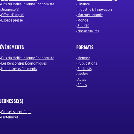
Prix du Meilleur Jeune Économiste
Finance
Jeunesse(s)
Industrie & Innovation
Offres d’emploi
Macroéconomie
Espace presse
Monde
Société
Nos actualités
ÉVÉNEMENTS
FORMATS
Prix du Meilleur Jeune Économiste
Mermoz
Les Rencontres Économiques
Publications
Nos autres événements
Podcasts
Vidéos
Actes
Séries
JEUNESSE(S)
Conseil scientifique
Partenaires