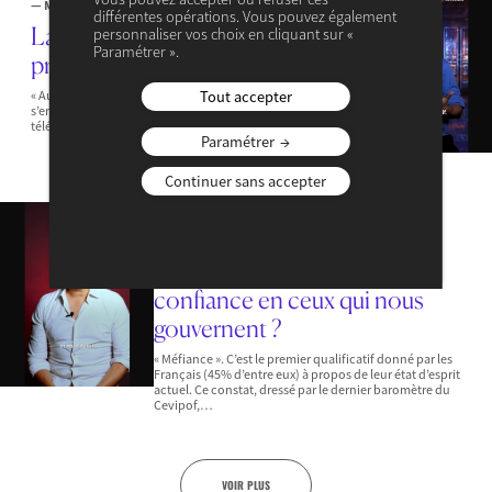
— MACROÉCONOMIE & POLITIQUES PUBLIQUES
différentes opérations. Vous pouvez également
La tech nous rend-elle plus
personnaliser vos choix en cliquant sur «
Paramétrer ».
productifs ?
Tout accepter
« Au 19ème siècle, il fallait des jours entiers pour
s’envoyer des messages. Puis il y a eu l’arrivée du
télégraphe, du fax et du téléphone fixe dans la…
Paramétrer
Continuer sans accepter
16 JUILLET 2025
— VIDÉOS
— MACROÉCONOMIE & POLITIQUES PUBLIQUES
Pourquoi n’avons-nous plus
confiance en ceux qui nous
gouvernent ?
« Méfiance ». C’est le premier qualificatif donné par les
Français (45% d’entre eux) à propos de leur état d’esprit
actuel. Ce constat, dressé par le dernier baromètre du
Cevipof,…
VOIR PLUS