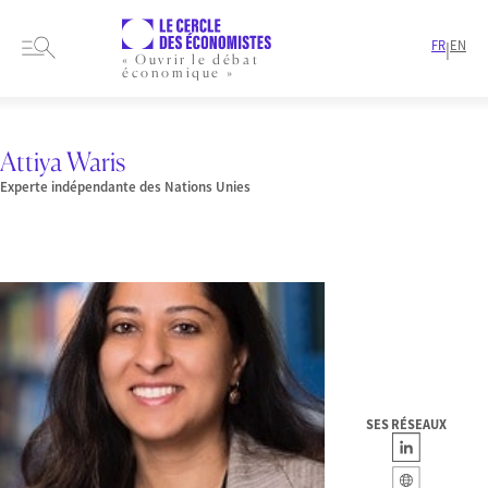
FR
EN
|
« Ouvrir le débat
économique »
HOME
PRESENTATION
MEMBRES-ET-AUTEURS
AUTEURS
ATTIYA WARIS
Attiya Waris
Experte indépendante des Nations Unies
SES RÉSEAUX