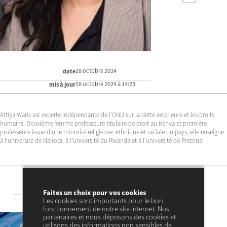
28 octobre 2024
date
28 octobre 2024 à 14:23
mis à jour
Attiya Waris est experte indépendante de l’ONU sur la dette extérieure et les droits
humains. Deuxième femme professeure titulaire de droit au Kenya et première
professeure issue d’une minorité religieuse, ethnique et raciale du pays, elle enseigne
à l’université de Nairobi, à l’université du Rwanda et à l’université de Pretoria.
— Ses articles
Faites un choix pour vos cookies
Les cookies sont importants pour le bon
fonctionnement de notre site internet. Nos
28 OCTOBRE 2024
partenaires et nous déposons des cookies et
utilisons des informations non sensibles de