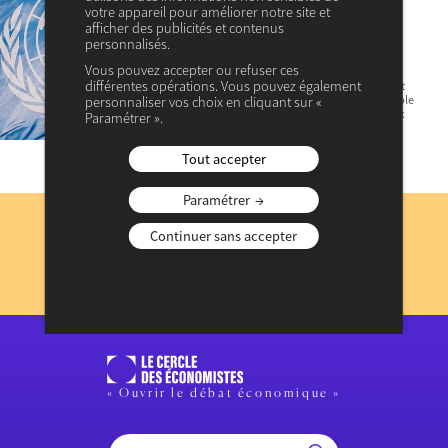
Légitimité fiscale, contrat
votre appareil pour améliorer notre site et
social fiscal et augmentation
afficher des publicités et contenus
personnalisés.
des niveaux de vie
Vous pouvez accepter ou refuser ces
différentes opérations. Vous pouvez également
La légitimité fiscale repose sur un contrat social liant
l’État et les citoyens, basé sur une gestion responsable
personnaliser vos choix en cliquant sur «
des ressources publiques. Cependant, de nombreux
Paramétrer ».
États échouent à utiliser…
Tout accepter
Paramétrer
Abonnez-vous
à notre lettre d’information
Continuer sans accepter
JE M’INSCRIS
Consulter les précédentes lettres d’information
« Ouvrir le débat économique »