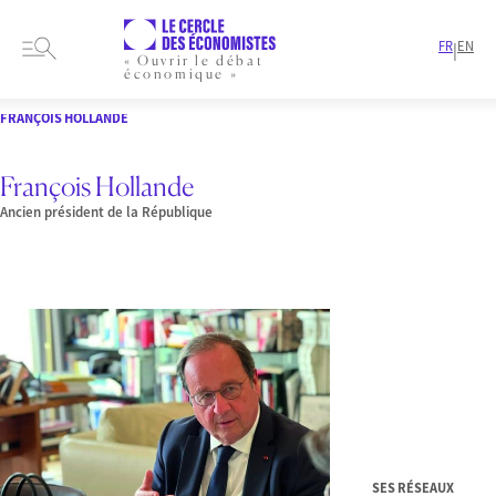
FR
EN
|
« Ouvrir le débat
économique »
HOME
PRESENTATION
MEMBRES-ET-AUTEURS
AUTEURS
FRANÇOIS HOLLANDE
François Hollande
Ancien président de la République
SES RÉSEAUX