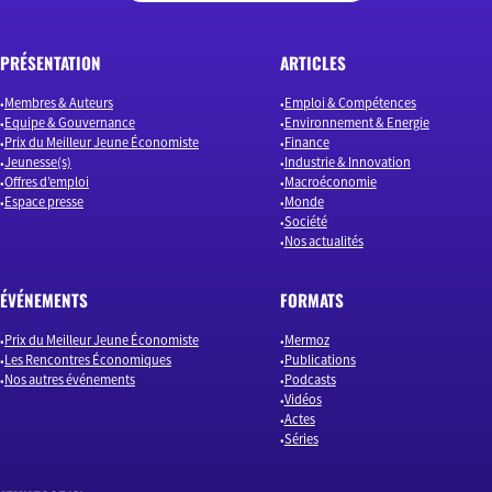
PRÉSENTATION
ARTICLES
Membres & Auteurs
Emploi & Compétences
Equipe & Gouvernance
Environnement & Energie
Prix du Meilleur Jeune Économiste
Finance
Jeunesse(s)
Industrie & Innovation
Offres d’emploi
Macroéconomie
Espace presse
Monde
Société
Nos actualités
ÉVÉNEMENTS
FORMATS
Prix du Meilleur Jeune Économiste
Mermoz
Les Rencontres Économiques
Publications
Nos autres événements
Podcasts
Vidéos
Actes
Séries