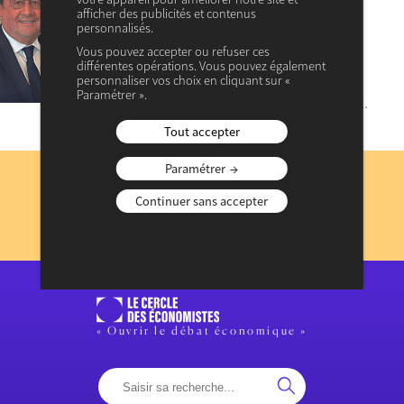
afficher des publicités et contenus
vont-elles réinventer la
personnalisés.
démocratie ?
Vous pouvez accepter ou refuser ces
différentes opérations. Vous pouvez également
Faut-il s’inquiéter de la moindre participation aux
personnaliser vos choix en cliquant sur «
formes traditionnelles d’engagement citoyen (vote,
partis politiques) ou, au contraire, peut-on y voir la
Paramétrer ».
volonté des nouvelles générations de réinventer la…
Tout accepter
Abonnez-vous
Paramétrer
à notre lettre d’information
Continuer sans accepter
JE M’INSCRIS
Consulter les précédentes lettres d’information
« Ouvrir le débat économique »