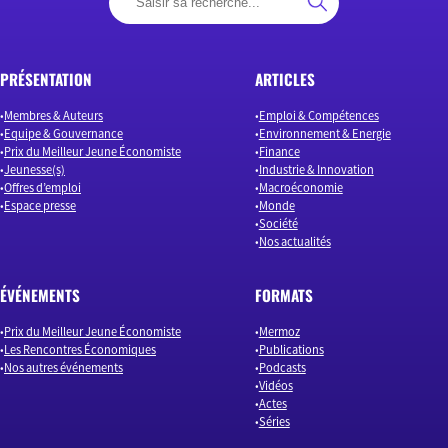
PRÉSENTATION
ARTICLES
Membres & Auteurs
Emploi & Compétences
Equipe & Gouvernance
Environnement & Energie
Prix du Meilleur Jeune Économiste
Finance
Jeunesse(s)
Industrie & Innovation
Offres d’emploi
Macroéconomie
Espace presse
Monde
Société
Nos actualités
ÉVÉNEMENTS
FORMATS
Prix du Meilleur Jeune Économiste
Mermoz
Les Rencontres Économiques
Publications
Nos autres événements
Podcasts
Vidéos
Actes
Séries