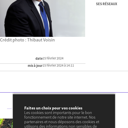
SES RÉSEAUX
Crédit photo : Thibaut Voisin
15 février 2024
date
15 février 2024 à 14:11
mis à jour
— Ses articles
Faites un choix pour vos cookies
Les cookies sont importants pour le bon
fonctionnement de notre site internet. Nos
10 JUILLET 2023
partenaires et nous déposons des cookies et
— ENVIRONNEMENT & ÉNERGIE
utilisons des informations non sensibles de