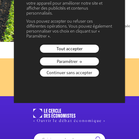
votre appareil pour améliorer notre site et
Pour l’industrie verte, choisir
afficher des publicités et contenus
une agriculture de solutions
personnalisés.
Vous pouvez accepter ou refuser ces
L’agriculture est au cœur de la problématique de la
différentes opérations. Vous pouvez également
transition écologique et énergétique. Souvent accusée
de tous les mots en matière de pollution,
personnaliser vos choix en cliquant sur «
surexploitation des sols et autres…
Paramétrer ».
Tout accepter
Abonnez-vous
Paramétrer
à notre lettre d’information
Continuer sans accepter
JE M’INSCRIS
Consulter les précédentes lettres d’information
« Ouvrir le débat économique »