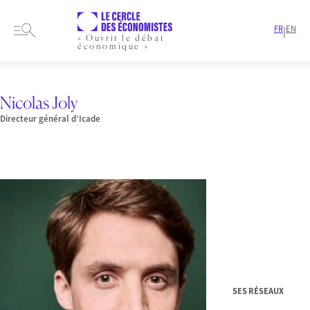
FR
EN
|
« Ouvrir le débat
économique »
HOME
PRESENTATION
MEMBRES-ET-AUTEURS
AUTEURS
NICOLAS JOLY
Nicolas Joly
Directeur général d’Icade
SES RÉSEAUX