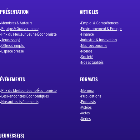
PRÉSENTATION
ARTICLES
Membres & Auteurs
Emploi & Compétences
Equipe & Gouvernance
Environnement & Energie
Prix du Meilleur Jeune Économiste
Finance
Jeunesse(s)
Industrie & Innovation
Offres d’emploi
Macroéconomie
Espace presse
Monde
Société
Nos actualités
ÉVÉNEMENTS
FORMATS
Prix du Meilleur Jeune Économiste
Mermoz
Les Rencontres Économiques
Publications
Nos autres événements
Podcasts
Vidéos
Actes
Séries
JEUNESSE(S)