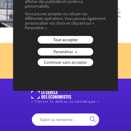
afficher des publicités et contenus
personnalisés.
Encadrement des loyers, accessibilité des logements,
verdissement de l’immobilier… on dénombre environ
Vous pouvez accepter ou refuser ces
3 500 textes techniques et juridiques en France censés
différentes opérations. Vous pouvez également
apporter autant de réponses aux enjeux sociaux,…
personnaliser vos choix en cliquant sur «
Paramétrer ».
Tout accepter
Abonnez-vous
Paramétrer
à notre lettre d’information
Continuer sans accepter
JE M’INSCRIS
Consulter les précédentes lettres d’information
« Ouvrir le débat économique »