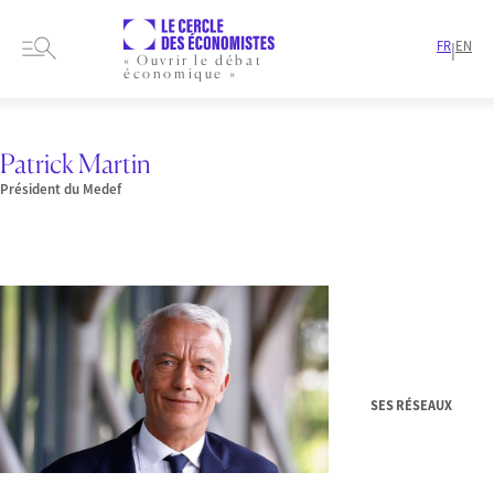
FR
EN
|
« Ouvrir le débat
économique »
HOME
PRESENTATION
MEMBRES-ET-AUTEURS
AUTEURS
PATRICK MARTIN
Patrick Martin
Président du Medef
SES RÉSEAUX