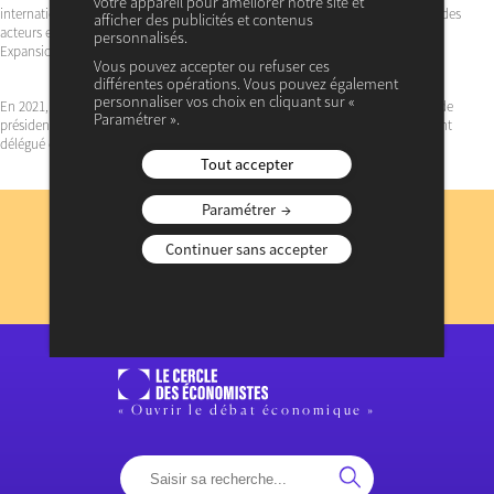
votre appareil pour améliorer notre site et
internationale, Patrick Martin est quotidiennement au contact de l’ensemble des
afficher des publicités et contenus
acteurs et des territoires. En cinq ans, le chiffre d’affaires de Martin Belaysoud
personnalisés.
Expansion a doublé pour dépasser le milliard d’euros en 2023.
Vous pouvez accepter ou refuser ces
différentes opérations. Vous pouvez également
personnaliser vos choix en cliquant sur «
En 2021, Patrick Martin est nommé chevalier de la Légion d’honneur au titre de
Paramétrer ».
président d’un groupe de distribution pour le bâtiment et l’industrie, président
délégué du Medef, et 38 ans de services.
Tout accepter
Abonnez-vous
Paramétrer
à notre lettre d’information
Continuer sans accepter
JE M’INSCRIS
Consulter les précédentes lettres d’information
« Ouvrir le débat économique »