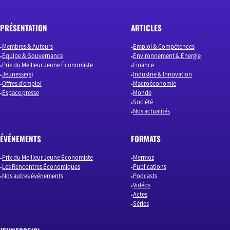
PRÉSENTATION
ARTICLES
Membres & Auteurs
Emploi & Compétences
Equipe & Gouvernance
Environnement & Energie
Prix du Meilleur Jeune Économiste
Finance
Jeunesse(s)
Industrie & Innovation
Offres d’emploi
Macroéconomie
Espace presse
Monde
Société
Nos actualités
ÉVÉNEMENTS
FORMATS
Prix du Meilleur Jeune Économiste
Mermoz
Les Rencontres Économiques
Publications
Nos autres événements
Podcasts
Vidéos
Actes
Séries