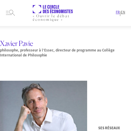
FR
EN
|
« Ouvrir le débat
économique »
HOME
PRESENTATION
MEMBRES-ET-AUTEURS
AUTEURS
XAVIER PAVIE
Xavier Pavie
philosophe, professeur à l’Essec, directeur de programme au Collège
International de Philosophie
SES RÉSEAUX