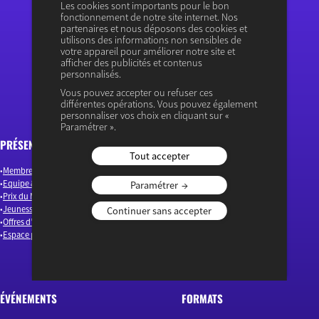
Les cookies sont importants pour le bon
fonctionnement de notre site internet. Nos
partenaires et nous déposons des cookies et
utilisons des informations non sensibles de
« Ouvrir le débat économique »
votre appareil pour améliorer notre site et
afficher des publicités et contenus
personnalisés.
Vous pouvez accepter ou refuser ces
différentes opérations. Vous pouvez également
personnaliser vos choix en cliquant sur «
Paramétrer ».
PRÉSENTATION
ARTICLES
Tout accepter
Membres & Auteurs
Emploi & Compétences
Equipe & Gouvernance
Environnement & Energie
Paramétrer
Prix du Meilleur Jeune Économiste
Finance
Jeunesse(s)
Industrie & Innovation
Continuer sans accepter
Offres d’emploi
Macroéconomie
Espace presse
Monde
Société
Nos actualités
ÉVÉNEMENTS
FORMATS