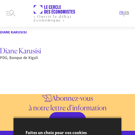
FR
EN
|
« Ouvrir le débat
économique »
HOME
PRESENTATION
MEMBRES-ET-AUTEURS
INTERVENANT
DIANE KARUSISI
Diane Karusisi
PDG, Banque de Kigali
Abonnez-vous
à notre lettre d’information
JE M’INSCRIS
Consulter les précédentes lettres d’information
Faites un choix pour vos cookies