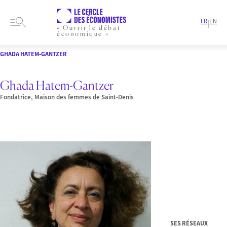
FR
EN
|
« Ouvrir le débat
économique »
HOME
PRESENTATION
MEMBRES-ET-AUTEURS
INTERVENANT
GHADA HATEM-GANTZER
Ghada Hatem-Gantzer
Fondatrice, Maison des femmes de Saint-Denis
SES RÉSEAUX