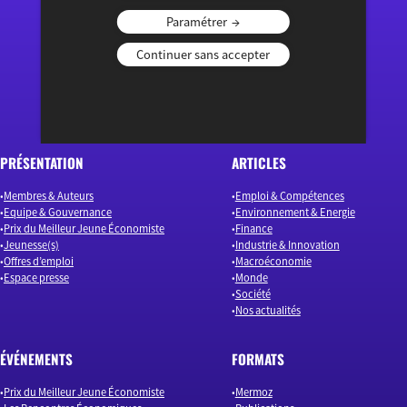
Paramétrer
« Ouvrir le débat économique »
Continuer sans accepter
PRÉSENTATION
ARTICLES
Membres & Auteurs
Emploi & Compétences
Equipe & Gouvernance
Environnement & Energie
Prix du Meilleur Jeune Économiste
Finance
Jeunesse(s)
Industrie & Innovation
Offres d’emploi
Macroéconomie
Espace presse
Monde
Société
Nos actualités
ÉVÉNEMENTS
FORMATS
Prix du Meilleur Jeune Économiste
Mermoz