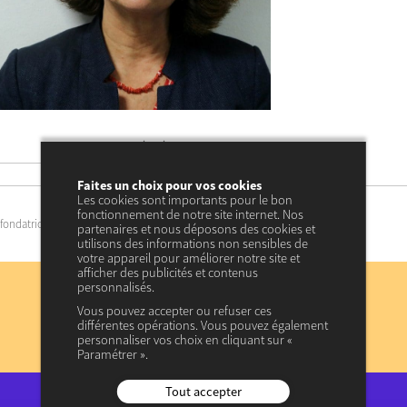
6 janvier 2025
date
15 janvier 2025 à 11:09
mis à jour
Faites un choix pour vos cookies
Les cookies sont importants pour le bon
fonctionnement de notre site internet. Nos
fondatrice, Maison des femmes de Saint-Denis
partenaires et nous déposons des cookies et
utilisons des informations non sensibles de
votre appareil pour améliorer notre site et
Abonnez-vous
afficher des publicités et contenus
personnalisés.
à notre lettre d’information
Vous pouvez accepter ou refuser ces
différentes opérations. Vous pouvez également
personnaliser vos choix en cliquant sur «
JE M’INSCRIS
Paramétrer ».
Consulter les précédentes lettres d’information
Tout accepter