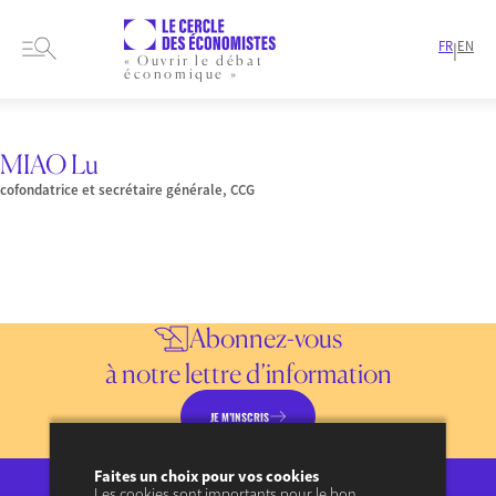
FR
EN
|
« Ouvrir le débat
économique »
HOME
PRESENTATION
MEMBRES-ET-AUTEURS
INTERVENANT
MIAO LU
MIAO Lu
cofondatrice et secrétaire générale, CCG
Abonnez-vous
à notre lettre d’information
JE M’INSCRIS
Consulter les précédentes lettres d’information
Faites un choix pour vos cookies
Les cookies sont importants pour le bon