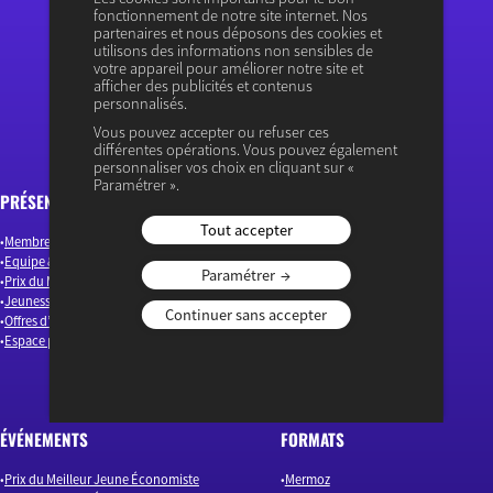
fonctionnement de notre site internet. Nos
partenaires et nous déposons des cookies et
utilisons des informations non sensibles de
« Ouvrir le débat économique »
votre appareil pour améliorer notre site et
afficher des publicités et contenus
personnalisés.
Vous pouvez accepter ou refuser ces
différentes opérations. Vous pouvez également
personnaliser vos choix en cliquant sur «
Paramétrer ».
PRÉSENTATION
ARTICLES
Tout accepter
Membres & Auteurs
Emploi & Compétences
Equipe & Gouvernance
Environnement & Energie
Paramétrer
Prix du Meilleur Jeune Économiste
Finance
Jeunesse(s)
Industrie & Innovation
Continuer sans accepter
Offres d’emploi
Macroéconomie
Espace presse
Monde
Société
Nos actualités
ÉVÉNEMENTS
FORMATS
Prix du Meilleur Jeune Économiste
Mermoz