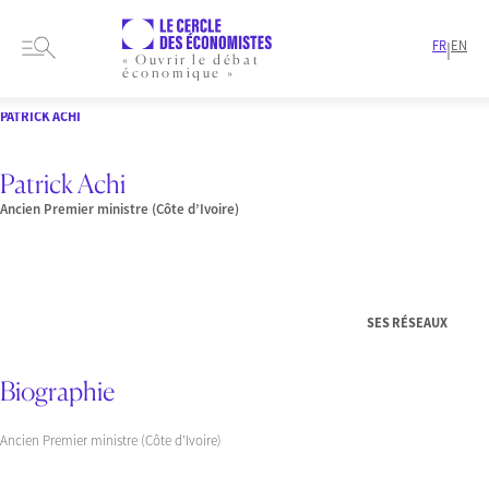
FR
EN
|
« Ouvrir le débat
économique »
HOME
PRESENTATION
MEMBRES-ET-AUTEURS
INTERVENANT
PATRICK ACHI
Patrick Achi
Ancien Premier ministre (Côte d’Ivoire)
SES RÉSEAUX
Biographie
Ancien Premier ministre (Côte d’Ivoire)