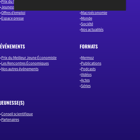
Prix du Meilleur Jeune Économiste
Finance
Jeunesse(s)
Industrie & Innovation
Offres d’emploi
Macroéconomie
Espace presse
Monde
Société
Nos actualités
ÉVÉNEMENTS
FORMATS
Prix du Meilleur Jeune Économiste
Mermoz
Les Rencontres Économiques
Publications
Nos autres événements
Podcasts
Vidéos
Actes
Séries
JEUNESSE(S)
Conseil scientifique
Partenaires