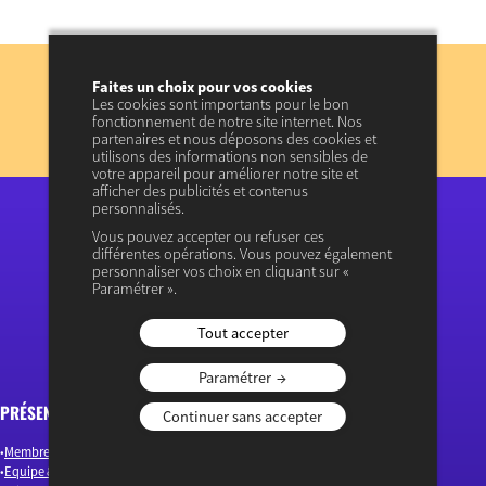
Abonnez-vous
Faites un choix pour vos cookies
à notre lettre d’information
Les cookies sont importants pour le bon
fonctionnement de notre site internet. Nos
JE M’INSCRIS
partenaires et nous déposons des cookies et
utilisons des informations non sensibles de
Consulter les précédentes lettres d’information
votre appareil pour améliorer notre site et
afficher des publicités et contenus
personnalisés.
Vous pouvez accepter ou refuser ces
différentes opérations. Vous pouvez également
« Ouvrir le débat économique »
personnaliser vos choix en cliquant sur «
Paramétrer ».
Tout accepter
Paramétrer
PRÉSENTATION
ARTICLES
Continuer sans accepter
Membres & Auteurs
Emploi & Compétences
Equipe & Gouvernance
Environnement & Energie