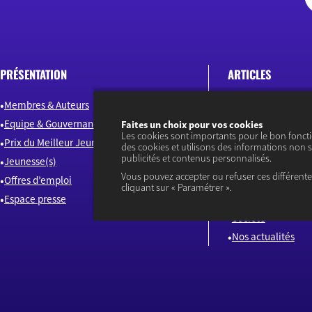
PRÉSENTATION
ARTICLES
Membres & Auteurs
Emploi & Compét
Equipe & Gouvernance
Environnement & 
Faites un choix pour vos cookies
Les cookies sont importants pour le bon fonct
Prix du Meilleur Jeune Économiste
Finance
des cookies et utilisons des informations non s
publicités et contenus personnalisés.
Jeunesse(s)
Industrie & Innova
Vous pouvez accepter ou refuser ces différent
Offres d’emploi
Macroéconomie
cliquant sur « Paramétrer ».
Espace presse
Monde
Société
Nos actualités