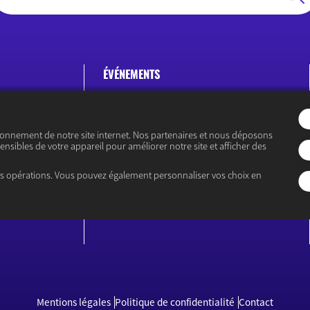
ÉVÉNEMENTS
ences
Prix du Meilleur Jeune Économiste
Energie
Les Rencontres Économiques
ionnement de notre site internet. Nos partenaires et nous déposons
Nos autres événements
ensibles de votre appareil pour améliorer notre site et afficher des
tion
es opérations. Vous pouvez également personnaliser vos choix en
Mentions légales
Politique de confidentialité
Contact