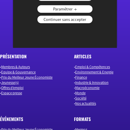
Paramétrer
« Ouvrir le débat économique »
Continuer sans accepter
PRÉSENTATION
ARTICLES
Membres & Auteurs
Emploi & Compétences
Equipe & Gouvernance
Environnement & Energie
Prix du Meilleur Jeune Économiste
Finance
Jeunesse(s)
Industrie & Innovation
Offres d’emploi
Macroéconomie
Espace presse
Monde
Société
Nos actualités
ÉVÉNEMENTS
FORMATS
Prix du Meilleur Jeune Économiste
Mermoz