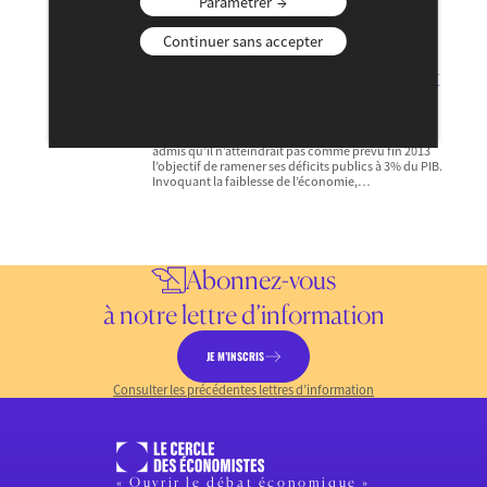
Paramétrer
27 FÉVRIER 2012
Continuer sans accepter
— ACTUALITÉ
— MONDE
Comme l’Italie, la France doit
tenir ses engagements
Crédibilité. Le gouvernement français a récemment
admis qu’il n’atteindrait pas comme prévu fin 2013
l’objectif de ramener ses déficits publics à 3% du PIB.
Invoquant la faiblesse de l’économie,…
Abonnez-vous
à notre lettre d’information
JE M’INSCRIS
Consulter les précédentes lettres d’information
« Ouvrir le débat économique »