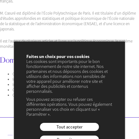
français.
M. Cœuré est diplômé de l’École Polytechnique de Paris. Il est titulaire d’un diplôme
d’études approfondies en statistiques et politique économique de l’École nationale
de la statistique et de l’administration économique (ENSAE), et d’une licence en
japonais.
Il est l’auteur de plusieurs articles et livres sur la politique économique, le système
monétaire international et l’économie de l’intégration européenne.
Faites un choix pour vos cookies
Domaine d’expertise
Les cookies sont importants pour le bon
fonctionnement de notre site internet. Nos
partenaires et nous déposons des cookies et
Croissance
utilisons des informations non sensibles de
Innovation
votre appareil pour améliorer notre site et
Institutions
afficher des publicités et contenus
Organisations
personnalisés.
Contrats
Vous pouvez accepter ou refuser ces
différentes opérations. Vous pouvez également
personnaliser vos choix en cliquant sur «
Paramétrer ».
Tout accepter
— Ses articles