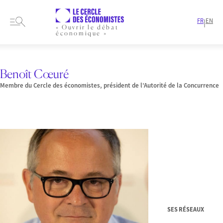
FR
EN
|
« Ouvrir le débat
économique »
HOME
PRESENTATION
MEMBRES-ET-AUTEURS
MEMBRES
BENOÎT CŒURÉ
Benoît Cœuré
Membre du Cercle des économistes, président de l’Autorité de la Concurrence
SES RÉSEAUX