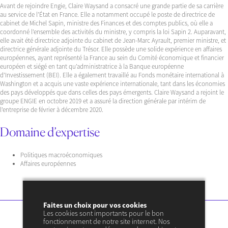
Avant de rejoindre Engie, Claire Waysand a consacré une grande partie de sa carrière
au service de l’État en France. Elle a notamment occupé le poste de directrice de
cabinet de Michel Sapin, ministre des Finances et des comptes publics, où elle a
coordonné l’ensemble des activités du ministre, y compris la loi Sapin 2. Auparavant,
elle avait été directrice adjointe du cabinet de Jean-Marc Ayrault, premier ministre, et
directrice générale adjointe du Trésor. Elle possède une solide expérience en affaires
européennes, ayant représenté la France au sein du Comité économique et financier
européen et siégé en tant qu’administratrice à la Banque européenne
d’Investissement (BEI). Elle a également travaillé au Fonds monétaire international à
Washington et a acquis une vaste expérience internationale, tant dans les économies
des pays développés que dans celles des pays émergents. Claire Waysand a rejoint le
groupe ENGIE en octobre 2019 et a assuré la direction générale par intérim de
l’entreprise de février à décembre 2020.
Domaine d’expertise
Politiques macroéconomiques
Affaires européennes
Faites un choix pour vos cookies
Les cookies sont importants pour le bon
fonctionnement de notre site internet. Nos