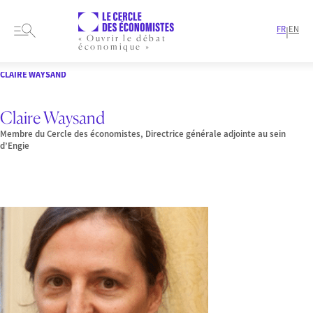
FR
EN
|
« Ouvrir le débat
économique »
HOME
PRESENTATION
MEMBRES-ET-AUTEURS
MEMBRES
CLAIRE WAYSAND
Claire Waysand
Membre du Cercle des économistes, Directrice générale adjointe au sein
d’Engie