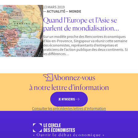
13 MARS 2019
— ACTUALITÉ
— MONDE
Quand l’Europe et l’Asie se
parlent de mondialisation…
Sur un modèle proche des Rencontres économiques
d’Aix-en-Provence, Singapour va réunir cette semaine
des économistes, représentants d’entreprises et
praticiens de l’action publique des deux continents. Si
les différences…
Abonnez-vous
à notre lettre d’information
JE M’INSCRIS
Consulter les précédentes lettres d’information
« Ouvrir le débat économique »