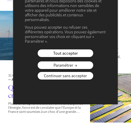
— Ses articles
partenaires et nous déposons des cookies et
utilisons des informations non sensibles de
votre appareil pour améliorer notre site et
19 NOVEMBRE 2025
afficher des publicités et contenus
— ACTUALITÉ
— ENVIRONNEMENT & ÉNERGIE
personnalisés.
Faire de la transition
Vous pouvez accepter ou refuser ces
énergétique la chance de
différentes opérations. Vous pouvez également
personnaliser vos choix en cliquant sur «
l’Europe
Paramétrer ».
L’Union européenne vient d’adopter in extremis une
nouvelle trajectoire de décarbonation, revoyant à la
Tout accepter
baisse son ambition climatique. Pour Claire Waysand,
celle-ci ne doit pas occulter le fait…
Paramétrer
Continuer sans accepter
31 OCTOBRE 2022
— ACTUALITÉ
— ENVIRONNEMENT & ÉNERGIE
Quel enseignements de la
crise énergétique
Plus d’un an après le début de l’envolée des prix de
l’énergie, force est de constater que l’Europe et la
France sont soumises à un choc d’une grande…