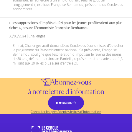
solidarités, la recherche d’un emploi qui fait sens, le goût de
l’engagement », explique Françoise Benhamou, présidente du Cercle des
économistes.
« Les suppressions d’impôts du RN pour les jeunes profiteraient aux plus
riches », assure l’économiste Françoise Benhamou
30/05/2024 | Challenges
En mai, Challenges avait demandé au Cercle des économistes d’éplucher
le programme du Rassemblement national. Sa présidente, Françoise
Benhamou, souligne que l’exonération d’impôt sur le revenu des moins
de 30 ans, défendu par Jordan Bardella, représenterait un cadeau de 1,3
milliard aux 10 % les plus aisés d’entre eux.
Abonnez-vous
à notre lettre d’information
JE M’INSCRIS
Consulter les précédentes lettres d’information