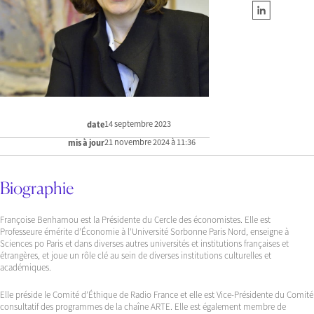
14 septembre 2023
date
21 novembre 2024 à 11:36
mis à jour
Biographie
Françoise Benhamou est la Présidente du Cercle des économistes. Elle est
Professeure émérite d’Économie à l’Université Sorbonne Paris Nord, enseigne à
Sciences po Paris et dans diverses autres universités et institutions françaises et
étrangères, et joue un rôle clé au sein de diverses institutions culturelles et
académiques.
Elle préside le Comité d’Éthique de Radio France et elle est Vice-Présidente du Comité
consultatif des programmes de la chaîne ARTE. Elle est également membre de