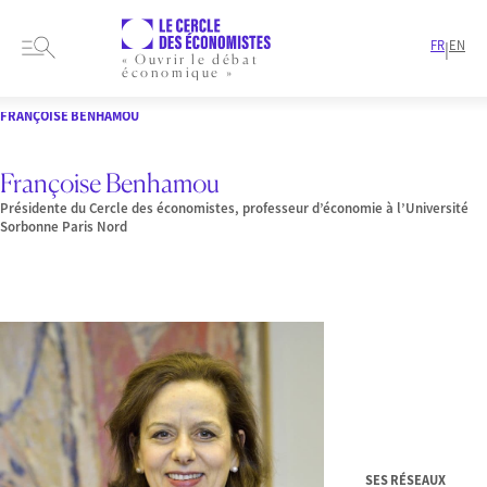
FR
EN
|
« Ouvrir le débat
économique »
HOME
PRESENTATION
MEMBRES-ET-AUTEURS
MEMBRES
FRANÇOISE BENHAMOU
Françoise Benhamou
Présidente du Cercle des économistes, professeur d’économie à l’Université
Sorbonne Paris Nord
SES RÉSEAUX