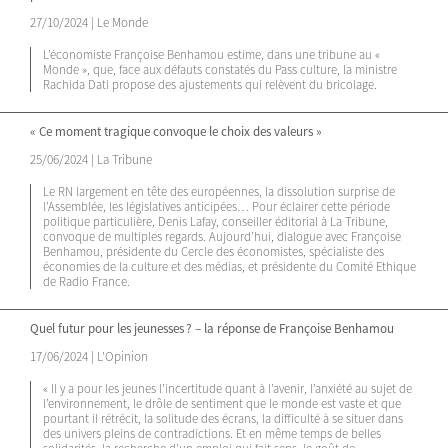
27/10/2024 | Le Monde
L’économiste Françoise Benhamou estime, dans une tribune au «
Monde », que, face aux défauts constatés du Pass culture, la ministre
Rachida Dati propose des ajustements qui relèvent du bricolage.
« Ce moment tragique convoque le choix des valeurs »
25/06/2024 | La Tribune
Le RN largement en tête des européennes, la dissolution surprise de
l’Assemblée, les législatives anticipées… Pour éclairer cette période
politique particulière, Denis Lafay, conseiller éditorial à La Tribune,
convoque de multiples regards. Aujourd’hui, dialogue avec Françoise
Benhamou, présidente du Cercle des économistes, spécialiste des
économies de la culture et des médias, et présidente du Comité Ethique
de Radio France.
Quel futur pour les jeunesses ? – la réponse de Françoise Benhamou
17/06/2024 | L’Opinion
« Il y a pour les jeunes l’incertitude quant à l’avenir, l’anxiété au sujet de
l’environnement, le drôle de sentiment que le monde est vaste et que
pourtant il rétrécit, la solitude des écrans, la difficulté à se situer dans
des univers pleins de contradictions. Et en même temps de belles