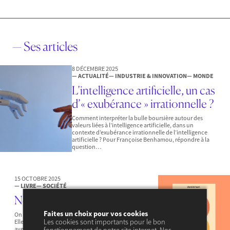
— Ses articles
8 DÉCEMBRE 2025
— ACTUALITÉ
— INDUSTRIE & INNOVATION
— MONDE
L’intelligence artificielle, un cas
d’« exubérance » irrationnelle ?
Comment interpréter la bulle boursière autour des
valeurs liées à l’intelligence artificielle, dans un
contexte d’exubérance irrationnelle de l’intelligence
artificielle ? Pour Françoise Benhamou, répondre à la
question…
15 OCTOBRE 2025
— LIVRE
— SOCIÉTÉ
Négligences
Faites un choix pour vos cookies
On a tort de négliger la négligence, car elle est partout.
Les cookies sont importants pour le bon
Elle est devenue un phénomène économique majeur
avec le développement des plateformes numériques