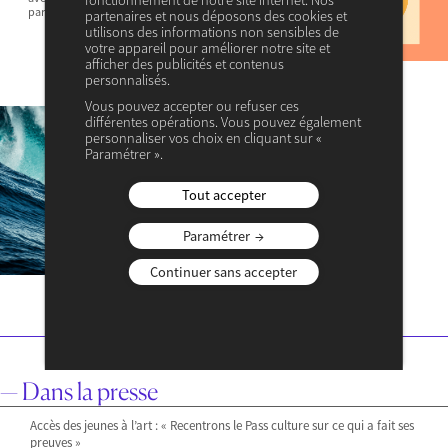
fonctionnement de notre site internet. Nos
par lesquelles nous accédons…
partenaires et nous déposons des cookies et
utilisons des informations non sensibles de
votre appareil pour améliorer notre site et
afficher des publicités et contenus
personnalisés.
Vous pouvez accepter ou refuser ces
15 OCTOBRE 2025
différentes opérations. Vous pouvez également
— ACTUALITÉ
personnaliser vos choix en cliquant sur «
— MACROÉCONOMIE & POLITIQUES PUBLIQUES
Paramétrer ».
La France, une « nation qui
risque d’échouer » ?
Tout accepter
Pour Françoise Benhamou, l’attitude du personnel
Paramétrer
politique, en faisant fi de toute considération
budgétaire, relève d’une triple négligence éthique,
intellectuelle et démocratique. Sébastien Lecornu
Continuer sans accepter
vient de constituer un…
— Dans la presse
Accès des jeunes à l’art : « Recentrons le Pass culture sur ce qui a fait ses
preuves »