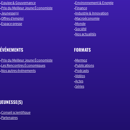
Equipe & Gouvernance
Environnement & Energie
Prix du Meilleur Jeune Économiste
Finance
Jeunesse(s)
Industrie & Innovation
Offres d’emploi
Macroéconomie
Espace presse
Monde
Société
Nos actualités
ÉVÉNEMENTS
FORMATS
Prix du Meilleur Jeune Économiste
Mermoz
Les Rencontres Économiques
Publications
Nos autres événements
Podcasts
Vidéos
Actes
Séries
JEUNESSE(S)
Conseil scientifique
Partenaires