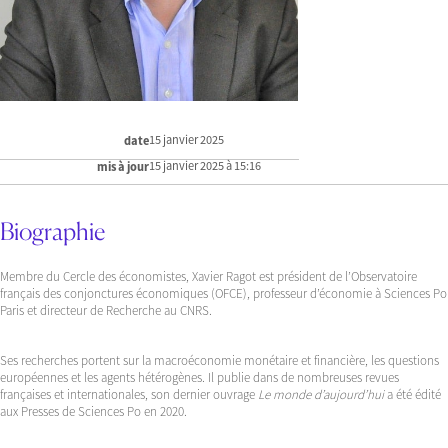
15 janvier 2025
date
15 janvier 2025 à 15:16
mis à jour
Biographie
Membre du Cercle des économistes, Xavier Ragot est président de l’Observatoire
français des conjonctures économiques (OFCE), professeur d’économie à Sciences Po
Paris et directeur de Recherche au CNRS.
Ses recherches portent sur la macroéconomie monétaire et financière, les questions
européennes et les agents hétérogènes. Il publie dans de nombreuses revues
françaises et internationales, son dernier ouvrage
Le monde d’aujourd’hui
a été édité
aux Presses de Sciences Po en 2020.