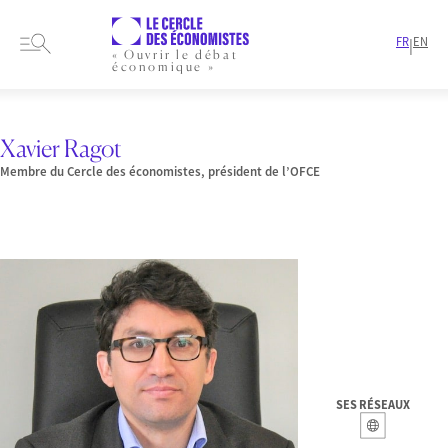
FR
EN
|
« Ouvrir le débat
économique »
HOME
PRESENTATION
MEMBRES-ET-AUTEURS
MEMBRES
XAVIER RAGOT
Xavier Ragot
Membre du Cercle des économistes, président de l’OFCE
SES RÉSEAUX