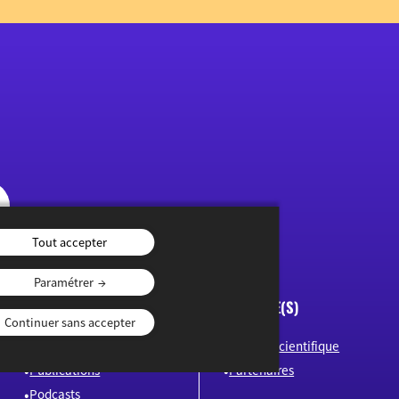
Tout accepter
Paramétrer
FORMATS
JEUNESSE(S)
Continuer sans accepter
Mermoz
Conseil scientifique
Publications
Partenaires
Podcasts