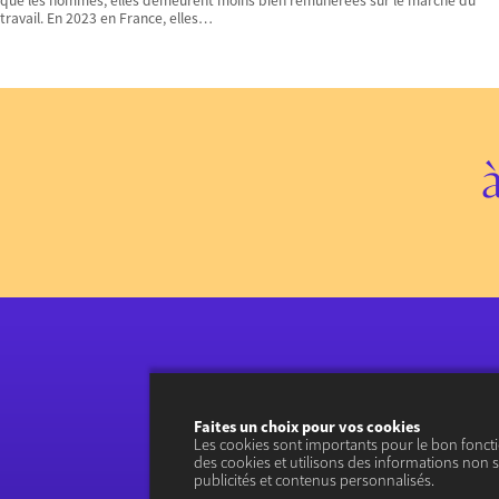
que les hommes, elles demeurent moins bien rémunérées sur le marché du
travail. En 2023 en France, elles…
Faites un choix pour vos cookies
Les cookies sont importants pour le bon fonct
des cookies et utilisons des informations non s
publicités et contenus personnalisés.