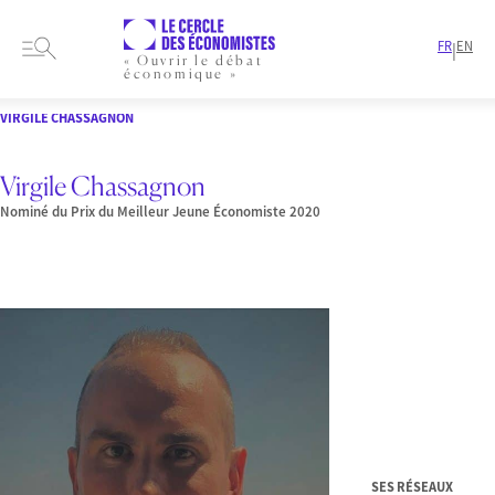
FR
EN
|
« Ouvrir le débat
économique »
HOME
PRESENTATION
MEMBRES-ET-AUTEURS
NOMINÉS
VIRGILE CHASSAGNON
Virgile Chassagnon
Nominé du Prix du Meilleur Jeune Économiste 2020
SES RÉSEAUX