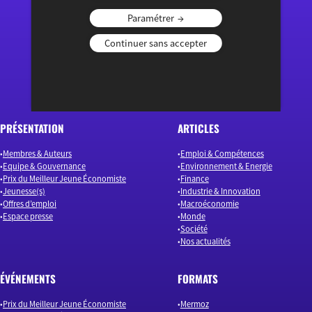
Paramétrer
« Ouvrir le débat économique »
Continuer sans accepter
PRÉSENTATION
ARTICLES
Membres & Auteurs
Emploi & Compétences
Equipe & Gouvernance
Environnement & Energie
Prix du Meilleur Jeune Économiste
Finance
Jeunesse(s)
Industrie & Innovation
Offres d’emploi
Macroéconomie
Espace presse
Monde
Société
Nos actualités
ÉVÉNEMENTS
FORMATS
Prix du Meilleur Jeune Économiste
Mermoz