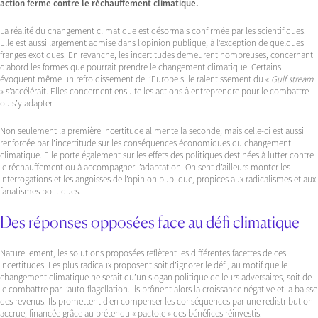
action ferme contre le réchauffement climatique.
La réalité du changement climatique est désormais confirmée par les scientifiques.
Elle est aussi largement admise dans l’opinion publique, à l’exception de quelques
franges exotiques. En revanche, les incertitudes demeurent nombreuses, concernant
d’abord les formes que pourrait prendre le changement climatique. Certains
évoquent même un refroidissement de l’Europe si le ralentissement du «
Gulf stream
» s’accélérait. Elles concernent ensuite les actions à entreprendre pour le combattre
ou s’y adapter.
Non seulement la première incertitude alimente la seconde, mais celle-ci est aussi
renforcée par l’incertitude sur les conséquences économiques du changement
climatique. Elle porte également sur les effets des politiques destinées à lutter contre
le réchauffement ou à accompagner l’adaptation. On sent d’ailleurs monter les
interrogations et les angoisses de l’opinion publique, propices aux radicalismes et aux
fanatismes politiques.
Des réponses opposées face au défi climatique
Naturellement, les solutions proposées reflètent les différentes facettes de ces
incertitudes. Les plus radicaux proposent soit d’ignorer le défi, au motif que le
changement climatique ne serait qu’un slogan politique de leurs adversaires, soit de
le combattre par l’auto-flagellation. Ils prônent alors la croissance négative et la baisse
des revenus. Ils promettent d’en compenser les conséquences par une redistribution
accrue, financée grâce au prétendu « pactole » des bénéfices réinvestis.