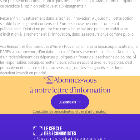
sont précisément celles qui ont le plus besoin de capitaux. Mais comment expliquer
ce paradoxe à l’opinion publique et aux épargnants ?
Reste enfin l’investissement dans la tech et l’innovation. Aujourd’hui, cette option
semble faire largement consensus. L’Europe accuse néanmoins un retard
préoccupant. Celui-ci ne pourra être comblé que par une politique ambitieuse
d’incitation à la recherche et à l’innovation, dans les secteurs privé comme public.
Aux Rencontres Économiques d’Aix-en-Provence, on a ainsi beaucoup discuté d’une
DARPA à l’européenne, d’incitation fiscale à l’investissement risqué dans la « tech »,
d’un redéploiement des dépenses publiques en faveur de la recherche de pointe. Si
les responsables politiques mettent leurs actes en accord avec leurs paroles, c’est
probablement dans ce secteur, au sens large, que les épargnants et les fonds
devraient investir en priorité.
Abonnez-vous
à notre lettre d’information
JE M’INSCRIS
Consulter les précédentes lettres d’information
« Ouvrir le débat économique »