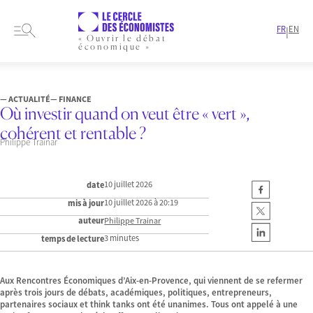
FR
EN
|
« Ouvrir le débat
économique »
HOME
RESEARCH PERSPECTIVES
— ACTUALITÉ
— FINANCE
Où investir quand on veut être « vert »,
cohérent et rentable ?
Philippe Trainar
10 juillet 2026
date
10 juillet 2026 à 20:19
mis à jour
auteur
Philippe Trainar
3 minutes
temps de lecture
Aux Rencontres Économiques d’Aix-en-Provence, qui viennent de se refermer
après trois jours de débats, académiques, politiques, entrepreneurs,
partenaires sociaux et think tanks ont été unanimes. Tous ont appelé à une