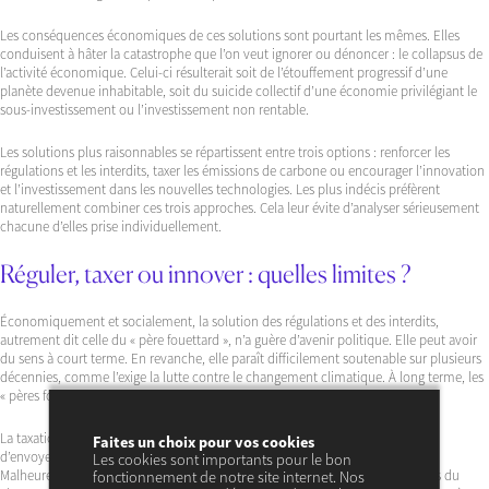
Les conséquences économiques de ces solutions sont pourtant les mêmes. Elles
conduisent à hâter la catastrophe que l’on veut ignorer ou dénoncer : le collapsus de
l’activité économique. Celui-ci résulterait soit de l’étouffement progressif d’une
planète devenue inhabitable, soit du suicide collectif d’une économie privilégiant le
sous-investissement ou l’investissement non rentable.
Les solutions plus raisonnables se répartissent entre trois options : renforcer les
régulations et les interdits, taxer les émissions de carbone ou encourager l’innovation
et l’investissement dans les nouvelles technologies. Les plus indécis préfèrent
naturellement combiner ces trois approches. Cela leur évite d’analyser sérieusement
chacune d’elles prise individuellement.
Réguler, taxer ou innover : quelles limites ?
Économiquement et socialement, la solution des régulations et des interdits,
autrement dit celle du « père fouettard », n’a guère d’avenir politique. Elle peut avoir
du sens à court terme. En revanche, elle paraît difficilement soutenable sur plusieurs
décennies, comme l’exige la lutte contre le changement climatique. À long terme, les
« pères fouettards » font souvent le lit des populismes puis des tyrannies.
La taxation des émissions de carbone séduit les économistes. Celle-ci permet
Faites un choix pour vos cookies
d’envoyer des signaux-prix clairs et d’orienter les comportements du marché.
Les cookies sont importants pour le bon
Malheureusement, elle suppose d’estimer la valeur actualisée des coûts futurs du
fonctionnement de notre site internet. Nos