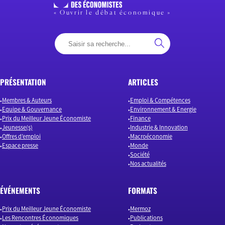
« Ouvrir le débat économique »
PRÉSENTATION
ARTICLES
Membres & Auteurs
Emploi & Compétences
Equipe & Gouvernance
Environnement & Energie
Prix du Meilleur Jeune Économiste
Finance
Jeunesse(s)
Industrie & Innovation
Offres d’emploi
Macroéconomie
Espace presse
Monde
Société
Nos actualités
ÉVÉNEMENTS
FORMATS
Prix du Meilleur Jeune Économiste
Mermoz
Les Rencontres Économiques
Publications