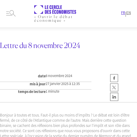
FR
EN
|
« Ouvrir le débat
économique »
HOME
NEWSLETTERS
LETTRE DU 8 NOVEMBRE 2024
Lettre du 8 novembre 2024
8 novembre 2024
date
27 janvier 2025 à 12:35
mis à jour
1 minute
temps de lecture
Bonjour à toutes et tous. Faut-il plus ou moins d’impôts ? Le débat est loin d’être
fermé, de ce côté de l’Atlantique comme de l’autre. Mais derrière cette question
binaire, se cachent des réflexions bien plus profondes sur l’impôt et son rôle dans
notre société. Ce sont ces réflexions que nous vous proposons d’ouvrir dans cette
Lettre spéciale, à l’occasion de la sortie du dernier numéro de Mermoz et du grand