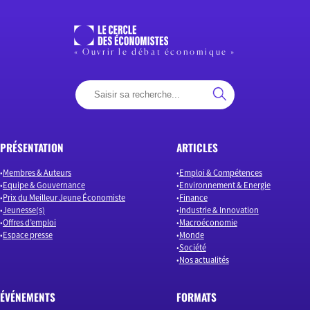
« Ouvrir le débat économique »
PRÉSENTATION
ARTICLES
Membres & Auteurs
Emploi & Compétences
Equipe & Gouvernance
Environnement & Energie
Prix du Meilleur Jeune Économiste
Finance
Jeunesse(s)
Industrie & Innovation
Offres d’emploi
Macroéconomie
Espace presse
Monde
Société
Nos actualités
ÉVÉNEMENTS
FORMATS