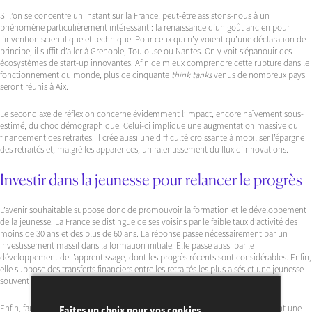
Si l’on se concentre un instant sur la France, peut-être assistons-nous à un
phénomène particulièrement intéressant : la renaissance d’un goût ancien pour
l’invention scientifique et technique. Pour ceux qui n’y voient qu’une déclaration de
principe, il suffit d’aller à Grenoble, Toulouse ou Nantes. On y voit s’épanouir des
écosystèmes de start-up innovantes. Afin de mieux comprendre cette rupture dans le
fonctionnement du monde, plus de cinquante
think tanks
venus de nombreux pays
seront réunis à Aix.
Le second axe de réflexion concerne évidemment l’impact, encore naïvement sous-
estimé, du choc démographique. Celui-ci implique une augmentation massive du
financement des retraites. Il crée aussi une difficulté croissante à mobiliser l’épargne
des retraités et, malgré les apparences, un ralentissement du flux d’innovations.
Investir dans la jeunesse pour relancer le progrès
L’avenir souhaitable suppose donc de promouvoir la formation et le développement
de la jeunesse. La France se distingue de ses voisins par le faible taux d’activité des
moins de 30 ans et des plus de 60 ans. La réponse passe nécessairement par un
investissement massif dans la formation initiale. Elle passe aussi par le
développement de l’apprentissage, dont les progrès récents sont considérables. Enfin,
elle suppose des transferts financiers entre les retraités les plus aisés et une jeunesse
souvent délaissée.
Enfin, faut-il renoncer à l’idée même de progrès ? Les économistes en donnent une
Faites un choix pour vos cookies