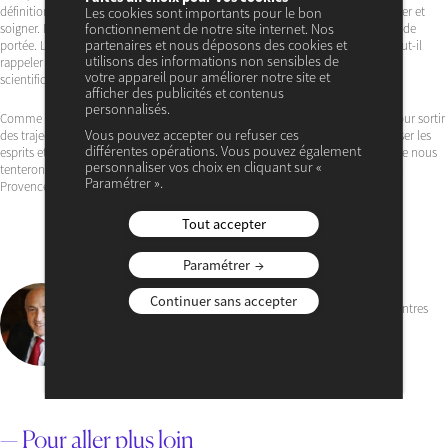
définition simple : le progrès est ce qui permet de mieux nourrir, éduquer, loger et
Les cookies sont importants pour le bon
fonctionnement de notre site internet. Nos
soigner. Rien ne permet aujourd’hui d’affirmer que ces objectifs seraient hors de
partenaires et nous déposons des cookies et
portée. L’humanité a démontré à plusieurs reprises sa capacité de rebond. Faut-il
utilisons des informations non sensibles de
rappeler la désespérance qui était la nôtre il y a six ans et l’incroyable génie
votre appareil pour améliorer notre site et
scientifique qui a permis de lutter contre la pandémie ?
afficher des publicités et contenus
personnalisés.
Comme pour les deux autres sujets, les ruptures intellectuelles nécessaires pour sortir
Vous pouvez accepter ou refuser ces
des trajectoires du passé ne sont pas aisées. La condition première est d’apaiser les
différentes opérations. Vous pouvez également
esprits et de les éloigner des tentations destructrices. C’est précisément ce que nous
personnaliser vos choix en cliquant sur «
tenterons de faire du 2 au 4 juillet lors des Rencontres Économiques d’Aix-en-
Paramétrer ».
Provence.
Tout accepter
Paramétrer
Jean-Hervé Lorenzi
Continuer sans accepter
Fondateur du Cercle des économistes et Président des Rencontres
Économiques d’Aix-en-Provence
VOIR SON PROFIL
— Pour aller plus loin