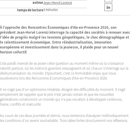
auteur
Jean-Hervé Lorenzi
3 minutes
temps de lecture
À
l’approche des Rencontres Économiques d’Aix-en-Provence 2026, son
président Jean-Hervé Lorenzi interroge la capacité des sociétés à renouer avec
l’idée de progrès malgré les tensions géopolitiques, le choc démographique et
le ralentissement économique. Entre réindustrialisation, innovation
européenne et investissement dans la jeunesse, il plaide pour un nouvel
horizon collectif.
Cela paraît insensé de se poser cette question au moment même où la croissance
ralentit partout, où les instincts guerriers ressurgissent et où chacun s’interroge sur la
déshumanisation du monde. Etpourtant, c’est ce formidable enjeu que nous
soulèverons lors des Rencontres Économiques d’Aix-en-Provence 2026.
Il ne s’agit pas d’un optimisme irréaliste, éloigné des difficultés du moment. Il s’agit
simplement de rappeler que le pire n’est jamais certain et que les nouvelles
générations construiront un monde qui n’a pas vocation à développer violences,
haine, conflits et insécurité.
Au cours de ces deux journées et demie, nous tenterons d’analyser méthodiquement
les conditions d’un avenir souhaitable. Trois idées fortes structureront nos réflexions.