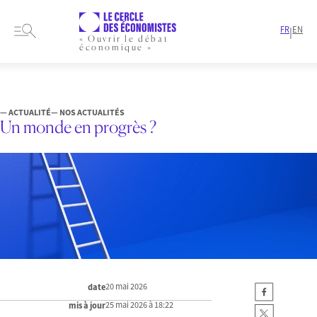
FR
EN
|
« Ouvrir le débat
économique »
HOME
ARTICLES
NOS ACTUALITÉS
UN MONDE EN PROGRÈS ?
— ACTUALITÉ
— NOS ACTUALITÉS
Un monde en progrès ?
20 mai 2026
date
25 mai 2026 à 18:22
mis à jour