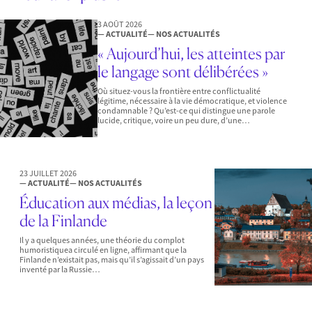
3 AOÛT 2026
— ACTUALITÉ
— NOS ACTUALITÉS
« Aujourd’hui, les atteintes par
le langage sont délibérées »
Où situez-vous la frontière entre conflictualité
légitime, nécessaire à la vie démocratique, et violence
condamnable ? Qu’est-ce qui distingue une parole
lucide, critique, voire un peu dure, d’une…
23 JUILLET 2026
— ACTUALITÉ
— NOS ACTUALITÉS
Éducation aux médias, la leçon
de la Finlande
Il y a quelques années, une théorie du complot
humoristiquea circulé en ligne, affirmant que la
Finlande n’existait pas, mais qu’il s’agissait d’un pays
inventé par la Russie…