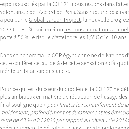
espoirs suscités par la COP 21, nous restons dans l’at
volontariste de l’Accord de Paris. Sans rupture observab
a peu par le
Global Carbon Project
, la nouvelle progre
2022 (de +1 %, soit environ
les consommations annuelle
porte à 50 % le risque d’atteindre les 1,5° C d’ici 10 ans.
Dans ce panorama, la COP égyptienne ne délivre pas d’
cette conférence, au-delà de cette sensation « d’à-quoi
mérite un bilan circonstancié.
Pour ce qui est du cœur du problème, la COP 27 ne d
plus ambitieux en matière de réduction de l’usage des én
final souligne que «
pour limiter le réchauffement de la p
rapidement, profondément et durablement les émission
serre de 43 % d’ici 2030 par rapport au niveau de 2019
spécifiquement le pétrole et le gaz. Dans le prolongeme