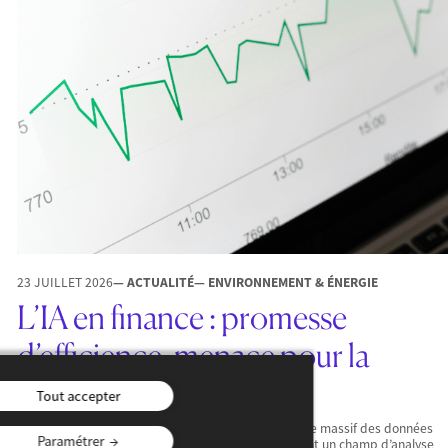
23 JUILLET 2026
— ACTUALITÉ
— ENVIRONNEMENT & ÉNERGIE
L’IA en finance : promesse
d’efficience, menace pour la
stabilité ?
Tout accepter
L’intelligence artificielle permet aujourd’hui un usage massif des données
Paramétrer
alternatives en finance (textes, sons, images) ouvrant un champ d’analyse