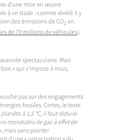
tente d’une mise en œuvre
le à ce stade : comme révélé il y
ssion des émissions de CO
en
2
s de 70 millions de véhicules
),
avancée spectaculaire. Mais
-bon » qui s’impose à nous,
ébouche pas sur des engagements
ergies fossiles. Certes, le texte
lanète à 1,5 °C, il faut réduire
s mondiales de gaz à effet de
», mais sans pointer
nt d’une « ostracisation » du