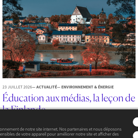
23 JUILLET 2026
— ACTUALITÉ
— ENVIRONNEMENT & ÉNERGIE
Éducation aux médias, la leçon de
la Finlande
Il y a quelques années, une théorie du complot humoristiquea circulé en
ligne, affirmant que la Finlande n’existait pas, mais qu’il s’agissait d’un pays
ionnement de notre site internet. Nos partenaires et nous déposons
inventé par la Russie…
ensibles de votre appareil pour améliorer notre site et afficher des