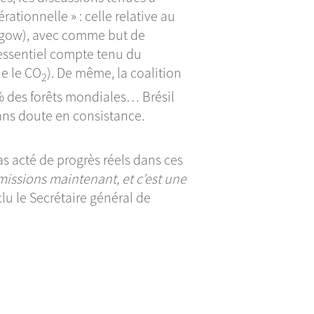
ationnelle » : celle relative au
sgow), avec comme but de
t essentiel compte tenu du
ue le CO
). De même, la coalition
2
5% des forêts mondiales… Brésil
ans doute en consistance.
pas acté de progrès réels dans ces
issions maintenant, et c’est une
clu le Secrétaire général de