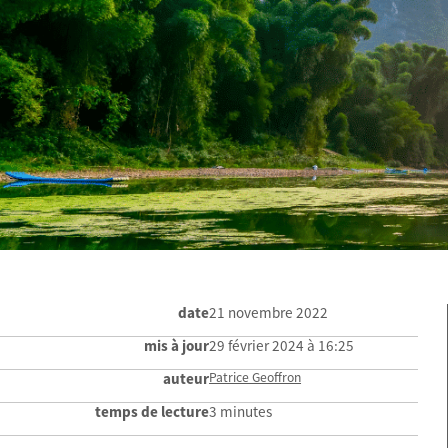
date
21 novembre 2022
mis à jour
29 février 2024 à 16:25
auteur
Patrice Geoffron
temps de lecture
3 minutes