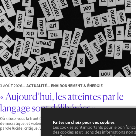
3 AOÛT 2026
— ACTUALITÉ
— ENVIRONNEMENT & ÉNERGIE
« Aujourd’hui, les atteintes par le
langage sont délibérées »
Où situez-vous la frontière entre conflictualité légitime, nécessaire à la vie
Faites un choix pour vos cookies
démocratique, et violence condamnable ? Qu’est-ce qui distingue une
Les cookies sont importants pour le bon fonct
parole lucide, critique, voire un peu dure, d’une…
des cookies et utilisons des informations non s